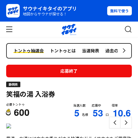
サウナイキタイのアプリ
無料で使う
地図からサウナが探せる！
トントゥ抽選会
トントゥとは
当選発表
過去の抽選会
応募終了
静岡県
笑福の湯
入浴券
必要トントゥ
当選人数
応募中
倍率
600
5
53
10.6
名様
口