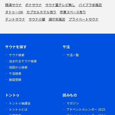
銭湯サウナ
ボナサウナ
サウナ室テレビ無し
バイブラ水風呂
タトゥーOK
カプセルホテル有り
作業スペース有り
テントサウナ
サウナ小屋
湖が水風呂
プライベートサウナ
サウナを探す
サ活
サウナ検索
サ活一覧
泊まれるサウナ検索
地図から検索
サ活検索
施設登録
トントゥ
読みもの
トントゥ抽選会
マガジン
トントゥとは
アドベントカレンダー 2025