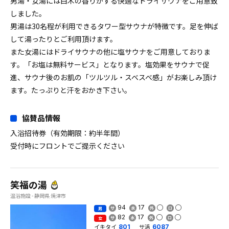
男湯・女湯には白木の香りがする快適なドライサウナをご用意致
しました。
男湯は30名程が利用できるタワー型サウナが特徴です。足を伸ば
して湯ったりとご利用頂けます。
また女湯にはドライサウナの他に塩サウナをご用意しておりま
す。「お塩は無料サービス」となります。塩効果をサウナで促
進、サウナ後のお肌の「ツルツル・スベスベ感」がお楽しみ頂け
ます。たっぷりと汗をおかき下さい。
協賛品情報
入浴招待券（有効期限：約半年間）
受付時にフロントでご提示ください
笑福の湯
温浴施設 - 静岡県 焼津市
94
17
男
82
17
女
イキタイ
サ活
801
6087