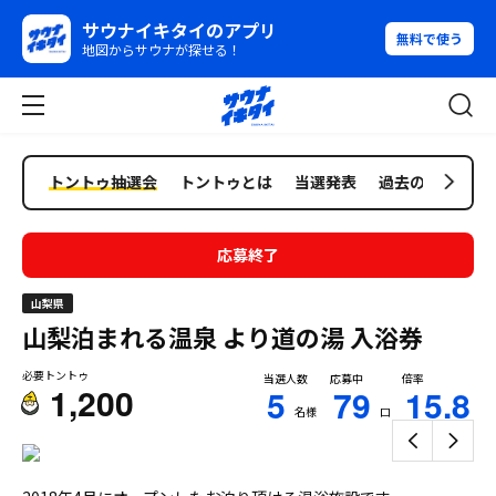
サウナイキタイのアプリ
無料で使う
地図からサウナが探せる！
トントゥ抽選会
トントゥとは
当選発表
過去の抽選会
応募終了
山梨県
山梨泊まれる温泉 より道の湯
入浴券
必要トントゥ
当選人数
応募中
倍率
1,200
5
79
15.8
名様
口