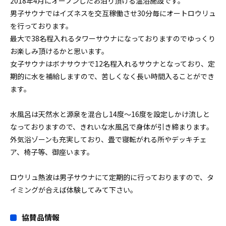
2018年4月にオープンしたお泊り頂ける温浴施設です。
男子サウナではイズネスを交互稼働させ30分毎にオートロウリュ
を行っております。
最大で38名程入れるタワーサウナになっておりますのでゆっくり
お楽しみ頂けるかと思います。
女子サウナはボナサウナで12名程入れるサウナとなっており、定
期的に水を補給しますので、苦しくなく長い時間入ることができ
ます。
水風呂は天然水と源泉を混合し14度〜16度を設定しかけ流しと
なっておりますので、きれいな水風呂で身体が引き締まります。
外気浴ゾーンも充実しており、畳で寝転がれる所やデッキチェ
ア、椅子等、御座います。
ロウリュ熱波は男子サウナにて定期的に行っておりますので、タ
イミングが合えば体験してみて下さい。
協賛品情報