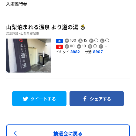
入館優待券
山梨泊まれる温泉 より道の湯
温浴施設 - 山梨県 都留市
100
15
男
80
18
女
イキタイ
サ活
3982
8907
ツイートする
シェアする
抽選会に戻る