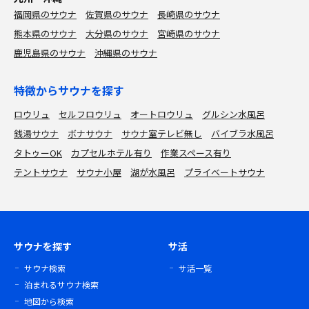
福岡県のサウナ
佐賀県のサウナ
長崎県のサウナ
熊本県のサウナ
大分県のサウナ
宮崎県のサウナ
鹿児島県のサウナ
沖縄県のサウナ
特徴からサウナを探す
ロウリュ
セルフロウリュ
オートロウリュ
グルシン水風呂
銭湯サウナ
ボナサウナ
サウナ室テレビ無し
バイブラ水風呂
タトゥーOK
カプセルホテル有り
作業スペース有り
テントサウナ
サウナ小屋
湖が水風呂
プライベートサウナ
サウナを探す
サ活
サウナ検索
サ活一覧
泊まれるサウナ検索
地図から検索