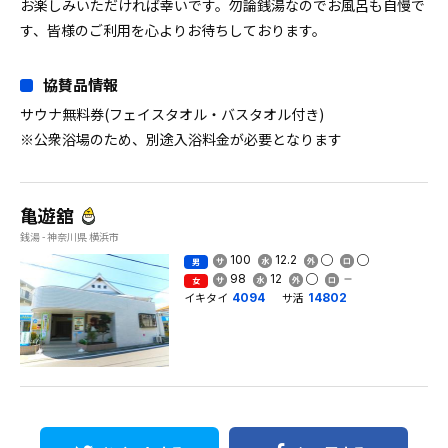
お楽しみいただければ幸いです。勿論銭湯なのでお風呂も自慢で
す、皆様のご利用を心よりお待ちしております。
協賛品情報
サウナ無料券(フェイスタオル・バスタオル付き)
※公衆浴場のため、別途入浴料金が必要となります
亀遊舘
銭湯 - 神奈川県 横浜市
100
12.2
男
98
12
女
イキタイ
サ活
4094
14802