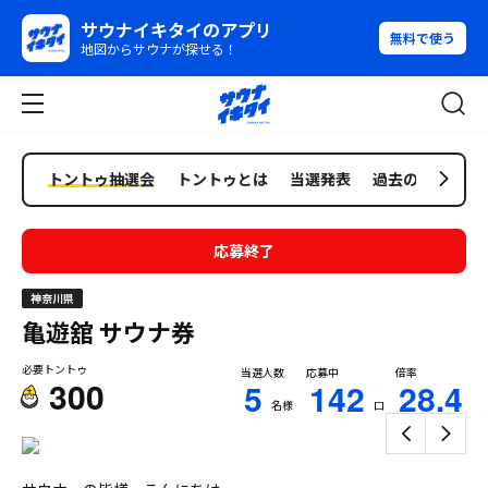
サウナイキタイのアプリ
無料で使う
地図からサウナが探せる！
トントゥ抽選会
トントゥとは
当選発表
過去の抽選会
応募終了
神奈川県
亀遊舘
サウナ券
必要トントゥ
当選人数
応募中
倍率
300
5
142
28.4
名様
口