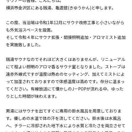
サウナーの皆様、こんにちは。
横浜市金沢区にある銭湯、亀遊舘(きゆうかん)と申します。
この度、当浴場は令和1年12月にサウナ改修工事と小さいながら
も外気浴スペースを設置。
そして令和４年にサウナ拡張・間接照明追加・アロマミスト追加
を実施致しました。
銭湯サウナなのでそれほど大きくはありませんが、リニューアル
にて程よい照明のアロマ香るサウナ室となりました。ストーブは
遠赤外線式ですが温度は熱めのセッティング、加えてミストによ
って加湿されておりますので体感温度は高めです。存分に温まっ
てください。有線放送にて懐かしのJ－POPが流れる中、ゆった
りとした時間が味わえます。
男湯にはサウナを出てすぐに専用の掛水風呂を用意しておりま
す。優しめの水温で体の汗を流してください。掛水後は水風呂
へ、チラーに冷却された地下水により水質と冷たさを両立させて