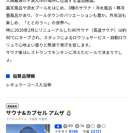
⼤阪難波のド真ん中の場所に位置する温浴施設。
露天⾵呂や流⽔プールをはじめ、3種のサウナ・冷水風呂・寒冷
壺風呂があり、クールダウンのバリエーションも豊か。外気浴も
楽しめ、「ととのう～」の世界へ。
特に2020年2月にリニューアルしたIKIサウナ（高温サウナ）は約
90℃にキープされ、スタッフによるロウリュサービス・自動ロウ
リュで⼼地よい香りと熱波で発汗を促します。
サウナ後はレストランでキンキンに冷えたビールで決まりでし
ょ。
協賛品情報
レギュラーコース入浴券
男性専用
サウナ&カプセル アムザ
カプセルホテル - 大阪府 大阪市
90
14
男
イキタイ
サ活
8146
22121