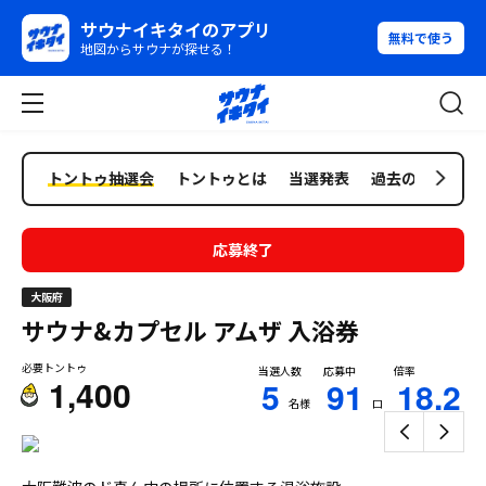
サウナイキタイのアプリ
無料で使う
地図からサウナが探せる！
トントゥ抽選会
トントゥとは
当選発表
過去の抽選会
応募終了
大阪府
サウナ&カプセル アムザ
入浴券
必要トントゥ
当選人数
応募中
倍率
1,400
5
91
18.2
名様
口