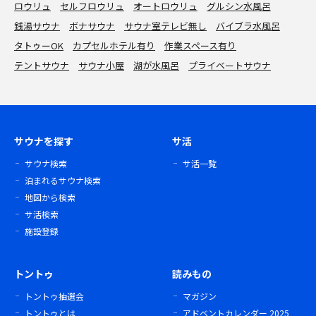
ロウリュ
セルフロウリュ
オートロウリュ
グルシン水風呂
銭湯サウナ
ボナサウナ
サウナ室テレビ無し
バイブラ水風呂
タトゥーOK
カプセルホテル有り
作業スペース有り
テントサウナ
サウナ小屋
湖が水風呂
プライベートサウナ
サウナを探す
サ活
サウナ検索
サ活一覧
泊まれるサウナ検索
地図から検索
サ活検索
施設登録
トントゥ
読みもの
トントゥ抽選会
マガジン
トントゥとは
アドベントカレンダー 2025