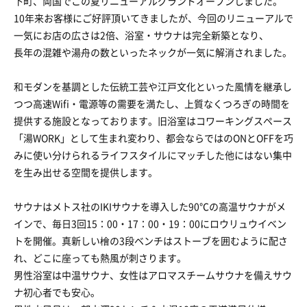
下町、両国でこの夏リニューアルグランドオープンしました。
10年来お客様にご好評頂いてきましたが、今回のリニューアルで
一気にお店の広さは2倍、浴室・サウナは完全新築となり、
長年の混雑や湯舟の数といったネックが一気に解消されました。
和モダンを基調とした伝統工芸や江戸文化といった風情を継承し
つつ高速Wifi・電源等の需要を満たし、上質なくつろぎの時間を
提供する施設となっております。旧浴室はコワーキングスペース
「湯WORK」として生まれ変わり、都会ならではのONとOFFを巧
みに使い分けられるライフスタイルにマッチした他にはない集中
を生み出せる空間を提供します。
サウナはメトス社のIKIサウナを導入した90℃の高温サウナがメ
インで、毎日3回15：00・17：00・19：00にロウリュウイベン
トを開催。真新しい檜の3段ベンチはストーブを囲むように配さ
れ、どこに座っても熱風が刺さります。
男性浴室は中温サウナ、女性はアロマスチームサウナを備えサウ
ナ初心者でも安心。