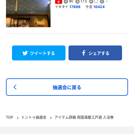
90
17.5
女
イキタイ
サ活
17888
16424
ツイートする
シェアする
抽選会に戻る
TOP
トントゥ抽選会
アイテム詳細 両国湯屋江戸遊 入浴券