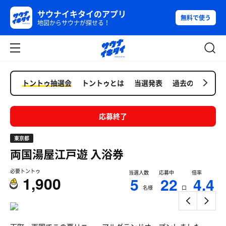
サウナイキタイのアプリ
無料で使う
地図からサウナが探せる！
トントゥ抽選会
トントゥとは
当選発表
過去の抽選会
応募終了
東京都
両国湯屋江戸遊
入浴券
必要トントゥ
当選人数
応募中
倍率
1,900
5
22
4.4
名様
口