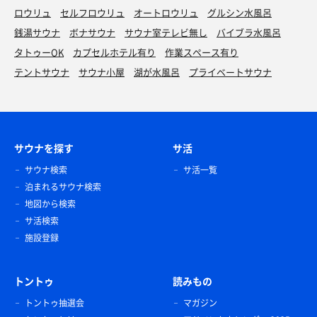
ロウリュ
セルフロウリュ
オートロウリュ
グルシン水風呂
銭湯サウナ
ボナサウナ
サウナ室テレビ無し
バイブラ水風呂
タトゥーOK
カプセルホテル有り
作業スペース有り
テントサウナ
サウナ小屋
湖が水風呂
プライベートサウナ
サウナを探す
サ活
サウナ検索
サ活一覧
泊まれるサウナ検索
地図から検索
サ活検索
施設登録
トントゥ
読みもの
トントゥ抽選会
マガジン