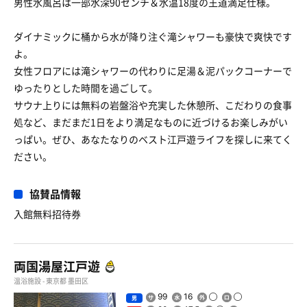
男性水風呂は一部水深90センチ＆水温18度の王道満足仕様。
ダイナミックに桶から水が降り注ぐ滝シャワーも豪快で爽快です
よ。
女性フロアには滝シャワーの代わりに足湯＆泥パックコーナーで
ゆったりとした時間を過ごして。
サウナ上りには無料の岩盤浴や充実した休憩所、こだわりの食事
処など、まだまだ1日をより満足なものに近づけるお楽しみがい
っぱい。ぜひ、あなたなりのベスト江戸遊ライフを探しに来てく
ださい。
協賛品情報
入館無料招待券
両国湯屋江戸遊
温浴施設 - 東京都 墨田区
99
16
男