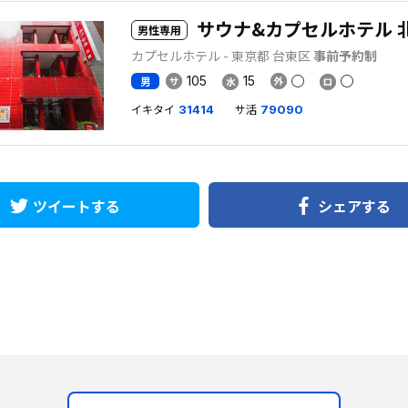
サウナ&カプセルホテル 
男性専用
カプセルホテル - 東京都 台東区
事前予約制
105
15
男
イキタイ
サ活
31414
79090
ツイートする
シェアする