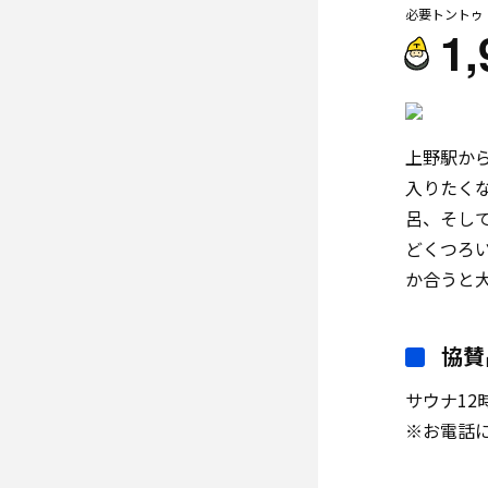
必要トントゥ
1,
上野駅か
入りたくな
呂、そし
どくつろ
か合うと
協賛
サウナ12
※お電話に