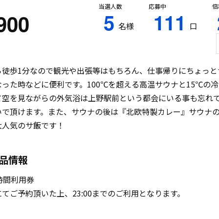
当選人数
応募中
倍
5
111
900
名様
口
ら徒歩1分なので観光や出張等はもちろん、仕事帰りにちょっと
った時などに便利です。100℃を超える高温サウナと15℃の
て空を見ながらの外気浴は上野駅前という都会にいる事も忘れ
いで頂けます。また、サウナの後は『北欧特製カレー』サウナ
大人気のサ飯です！
品情報
時間利用券
てご予約頂いた上、23:00までのご利用となります。