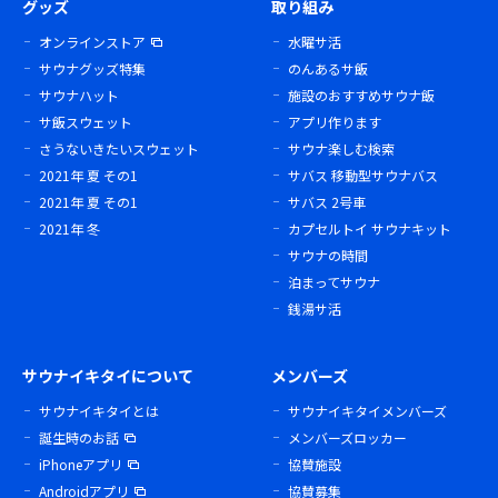
グッズ
取り組み
オンラインストア
水曜サ活
サウナグッズ特集
のんあるサ飯
サウナハット
施設のおすすめサウナ飯
サ飯スウェット
アプリ作ります
さうないきたいスウェット
サウナ楽しむ検索
2021年 夏 その1
サバス 移動型サウナバス
2021年 夏 その1
サバス 2号車
2021年 冬
カプセルトイ サウナキット
サウナの時間
泊まってサウナ
銭湯サ活
サウナイキタイについて
メンバーズ
サウナイキタイとは
サウナイキタイメンバーズ
誕生時のお話
メンバーズロッカー
iPhoneアプリ
協賛施設
Androidアプリ
協賛募集