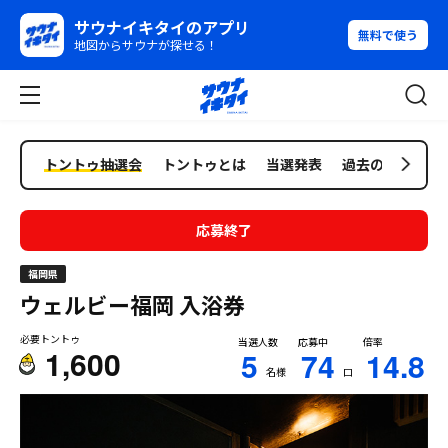
サウナイキタイのアプリ
無料で使う
地図からサウナが探せる！
トントゥ抽選会
トントゥとは
当選発表
過去の抽選会
応募終了
福岡県
ウェルビー福岡
入浴券
必要トントゥ
当選人数
応募中
倍率
1,600
5
74
14.8
名様
口