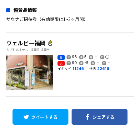
協賛品情報
サウナご招待券（有効期限は1~2ヶ月間）
ウェルビー福岡
カプセルホテル - 福岡県 福岡市
96
5
男
90
-5
女
イキタイ
サ活
11246
22616
ツイートする
シェアする