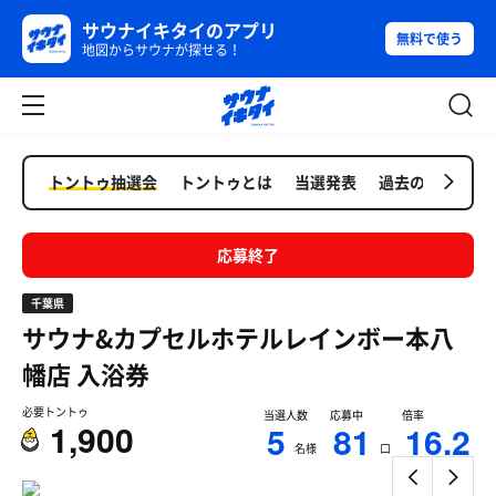
サウナイキタイのアプリ
無料で使う
地図からサウナが探せる！
トントゥ抽選会
トントゥとは
当選発表
過去の抽選会
応募終了
千葉県
サウナ&カプセルホテルレインボー本八
幡店
入浴券
必要トントゥ
当選人数
応募中
倍率
1,900
5
81
16.2
名様
口