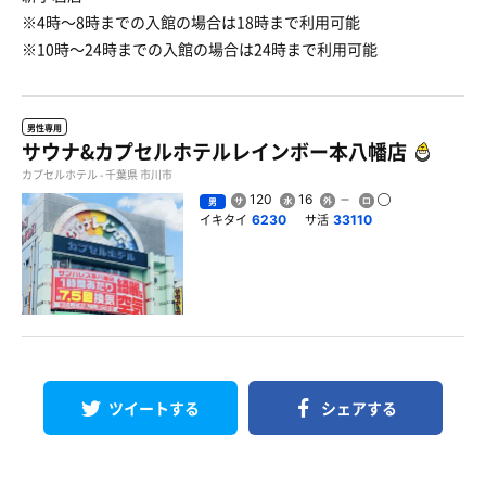
※4時〜8時までの入館の場合は18時まで利用可能
※10時〜24時までの入館の場合は24時まで利用可能
男性専用
サウナ&カプセルホテルレインボー本八幡店
カプセルホテル - 千葉県 市川市
120
16
男
イキタイ
サ活
6230
33110
ツイートする
シェアする