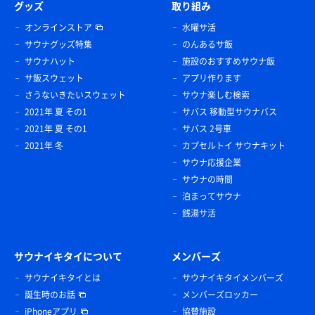
グッズ
取り組み
オンラインストア
水曜サ活
サウナグッズ特集
のんあるサ飯
サウナハット
施設のおすすめサウナ飯
サ飯スウェット
アプリ作ります
さうないきたいスウェット
サウナ楽しむ検索
2021年 夏 その1
サバス 移動型サウナバス
2021年 夏 その1
サバス 2号車
2021年 冬
カプセルトイ サウナキット
サウナ応援企業
サウナの時間
泊まってサウナ
銭湯サ活
サウナイキタイについて
メンバーズ
サウナイキタイとは
サウナイキタイメンバーズ
誕生時のお話
メンバーズロッカー
iPhoneアプリ
協賛施設