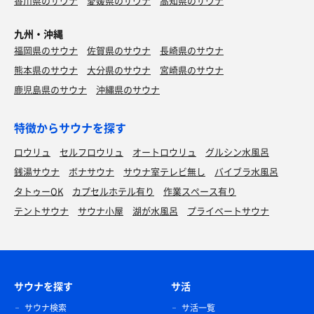
香川県のサウナ
愛媛県のサウナ
高知県のサウナ
九州・沖縄
福岡県のサウナ
佐賀県のサウナ
長崎県のサウナ
熊本県のサウナ
大分県のサウナ
宮崎県のサウナ
鹿児島県のサウナ
沖縄県のサウナ
特徴からサウナを探す
ロウリュ
セルフロウリュ
オートロウリュ
グルシン水風呂
銭湯サウナ
ボナサウナ
サウナ室テレビ無し
バイブラ水風呂
タトゥーOK
カプセルホテル有り
作業スペース有り
テントサウナ
サウナ小屋
湖が水風呂
プライベートサウナ
サウナを探す
サ活
サウナ検索
サ活一覧