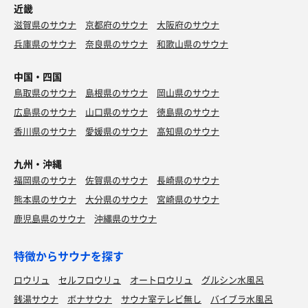
近畿
滋賀県のサウナ
京都府のサウナ
大阪府のサウナ
兵庫県のサウナ
奈良県のサウナ
和歌山県のサウナ
中国・四国
鳥取県のサウナ
島根県のサウナ
岡山県のサウナ
広島県のサウナ
山口県のサウナ
徳島県のサウナ
香川県のサウナ
愛媛県のサウナ
高知県のサウナ
九州・沖縄
福岡県のサウナ
佐賀県のサウナ
長崎県のサウナ
熊本県のサウナ
大分県のサウナ
宮崎県のサウナ
鹿児島県のサウナ
沖縄県のサウナ
特徴からサウナを探す
ロウリュ
セルフロウリュ
オートロウリュ
グルシン水風呂
銭湯サウナ
ボナサウナ
サウナ室テレビ無し
バイブラ水風呂