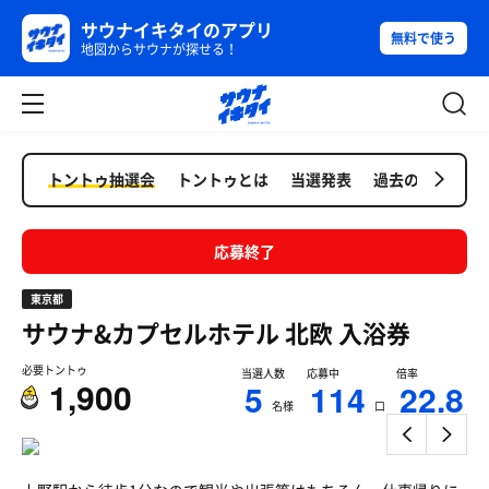
サウナイキタイのアプリ
無料で使う
地図からサウナが探せる！
トントゥ抽選会
トントゥとは
当選発表
過去の抽選会
応募終了
東京都
サウナ&カプセルホテル 北欧
入浴券
必要トントゥ
当選人数
応募中
倍率
1,900
5
114
22.8
名様
口