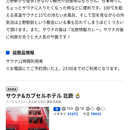
上野駅から徒歩1分なので観光や出張等はもちろん、仕事帰りに
ちょっとサウナに入りたくなった時などに便利です。100℃を超
える高温サウナと15℃の冷たい水風呂、そして空を見ながらの外
気浴は上野駅前という都会にいる事も忘れてしまうほどくつろい
で頂けます。また、サウナの後は『北欧特製カレー』サウナの後
に何故か合うと大人気のサ飯です！
協賛品情報
サウナ12時間利用券
※お電話にてご予約頂いた上、23:00までのご利用となります。
男性専用
サウナ&カプセルホテル 北欧
カプセルホテル - 東京都 台東区
事前予約制
100
18
男
イキタイ
サ活
31372
79012