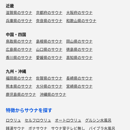
近畿
滋賀県のサウナ
京都府のサウナ
大阪府のサウナ
兵庫県のサウナ
奈良県のサウナ
和歌山県のサウナ
中国・四国
鳥取県のサウナ
島根県のサウナ
岡山県のサウナ
広島県のサウナ
山口県のサウナ
徳島県のサウナ
香川県のサウナ
愛媛県のサウナ
高知県のサウナ
九州・沖縄
福岡県のサウナ
佐賀県のサウナ
長崎県のサウナ
熊本県のサウナ
大分県のサウナ
宮崎県のサウナ
鹿児島県のサウナ
沖縄県のサウナ
特徴からサウナを探す
ロウリュ
セルフロウリュ
オートロウリュ
グルシン水風呂
銭湯サウナ
ボナサウナ
サウナ室テレビ無し
バイブラ水風呂