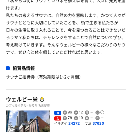
『私たちは街にサウナという木を植え森を育て、人々に元気を届
けます』
私たちの考えるサウナは、自然の力を意味します。かつて人々が
サウナとともに大切にしていたことを、 街で生きる私たちが
日々の生活に取り入れることで、今を見つめることはできないだ
ろうか？私たちは、チャレンジをすることで自然について学び、
考え続けていきます。そんなウェルビーの様々なこだわりのサウ
ナで、ぜひ心と体を癒していただければと思います。
協賛品情報
サウナご招待券（有効期限は1~2ヶ月間）
ウェルビー栄
カプセルホテル - 愛知県 名古屋市
96
12
男
78
19
女
イキタイ
サ活
24272
37620