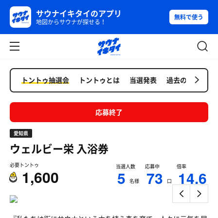
サウナイキタイのアプリ
無料で使う
地図からサウナが探せる！
トントゥ抽選会
トントゥとは
当選発表
過去の抽選会
応募終了
愛知県
ウェルビー栄
入浴券
必要トントゥ
当選人数
応募中
倍率
1,600
5
73
14.6
名様
口