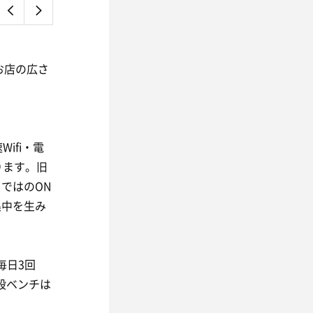
お店の広さ
ifi・電
ります。旧
ではのON
集中を生み
毎日3回
3段ベンチは