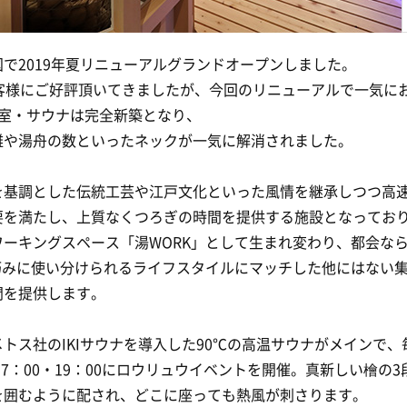
で2019年夏リニューアルグランドオープンしました。
お客様にご好評頂いてきましたが、今回のリニューアルで一気に
浴室・サウナは完全新築となり、
雑や湯舟の数といったネックが一気に解消されました。
基調とした伝統工芸や江戸文化といった風情を継承しつつ高速W
要を満たし、上質なくつろぎの時間を提供する施設となってお
ワーキングスペース「湯WORK」として生まれ変わり、都会なら
を巧みに使い分けられるライフスタイルにマッチした他にはない
間を提供します。
トス社のIKIサウナを導入した90℃の高温サウナがメインで、
・17：00・19：00にロウリュウイベントを開催。真新しい檜の
を囲むように配され、どこに座っても熱風が刺さります。