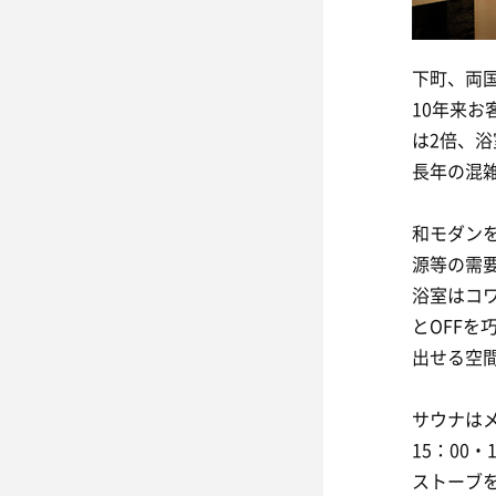
下町、両国
10年来
は2倍、
長年の混
和モダンを
源等の需
浴室はコ
とOFF
出せる空
サウナはメ
15：00
ストーブ