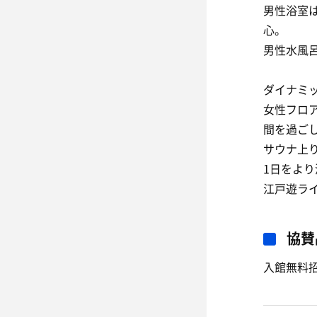
男性浴室
心。
男性水風呂
ダイナミ
女性フロ
間を過ご
サウナ上
1日をよ
江戸遊ラ
協賛
入館無料