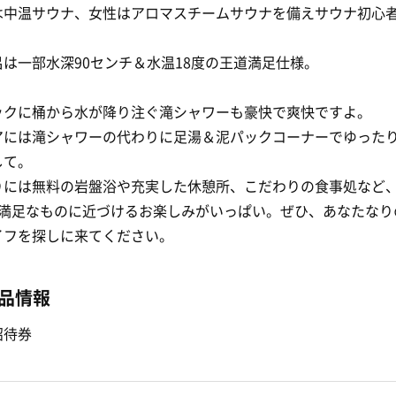
は中温サウナ、女性はアロマスチームサウナを備えサウナ初心
は一部水深90センチ＆水温18度の王道満足仕様。
ックに桶から水が降り注ぐ滝シャワーも豪快で爽快ですよ。
アには滝シャワーの代わりに足湯＆泥パックコーナーでゆった
して。
りには無料の岩盤浴や充実した休憩所、こだわりの食事処など
り満足なものに近づけるお楽しみがいっぱい。ぜひ、あなたなり
イフを探しに来てください。
品情報
招待券