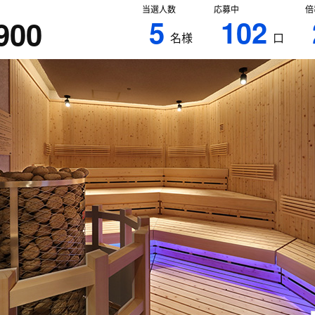
当選人数
応募中
倍
5
102
900
名様
口