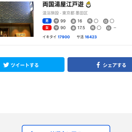
両国湯屋江戸遊
温浴施設 - 東京都 墨田区
男
99
16
女
90
17.5
イキタイ
サ活
17900
16423
ツイートする
シェアする