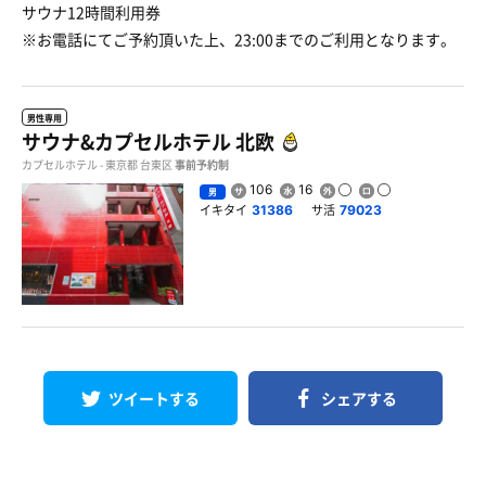
サウナ12時間利用券
※お電話にてご予約頂いた上、23:00までのご利用となります。
男性専用
サウナ&カプセルホテル 北欧
カプセルホテル - 東京都 台東区
事前予約制
106
16
男
イキタイ
サ活
31386
79023
ツイートする
シェアする