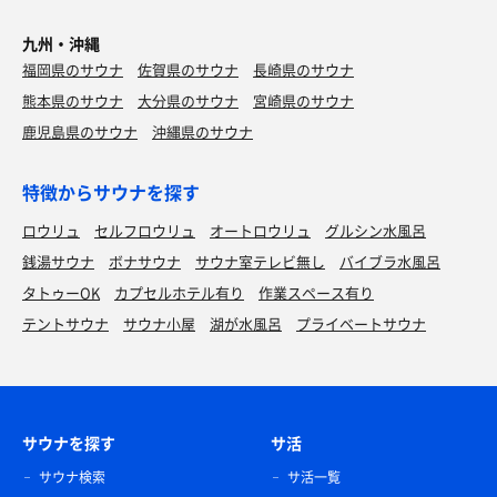
九州・沖縄
福岡県のサウナ
佐賀県のサウナ
長崎県のサウナ
熊本県のサウナ
大分県のサウナ
宮崎県のサウナ
鹿児島県のサウナ
沖縄県のサウナ
特徴からサウナを探す
ロウリュ
セルフロウリュ
オートロウリュ
グルシン水風呂
銭湯サウナ
ボナサウナ
サウナ室テレビ無し
バイブラ水風呂
タトゥーOK
カプセルホテル有り
作業スペース有り
テントサウナ
サウナ小屋
湖が水風呂
プライベートサウナ
サウナを探す
サ活
サウナ検索
サ活一覧