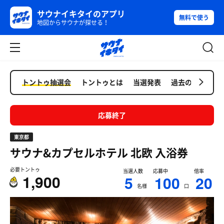
サウナイキタイのアプリ
無料で使う
地図からサウナが探せる！
トントゥ抽選会
トントゥとは
当選発表
過去の抽選会
応募終了
東京都
サウナ&カプセルホテル 北欧
入浴券
必要トントゥ
当選人数
応募中
倍率
1,900
5
100
20
名様
口