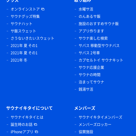
オンラインストア
水曜サ活
サウナグッズ特集
のんあるサ飯
サウナハット
施設のおすすめサウナ飯
サ飯スウェット
アプリ作ります
さうないきたいスウェット
サウナ楽しむ検索
2021年 夏 その1
サバス 移動型サウナバス
2021年 夏 その1
サバス 2号車
2021年 冬
カプセルトイ サウナキット
サウナ応援企業
サウナの時間
泊まってサウナ
銭湯サ活
サウナイキタイについて
メンバーズ
サウナイキタイとは
サウナイキタイメンバーズ
誕生時のお話
メンバーズロッカー
iPhoneアプリ
協賛施設