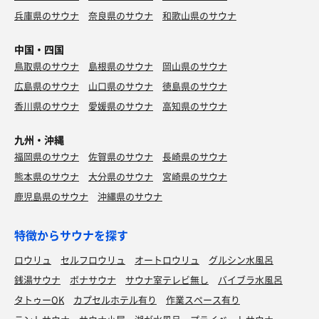
兵庫県のサウナ
奈良県のサウナ
和歌山県のサウナ
中国・四国
鳥取県のサウナ
島根県のサウナ
岡山県のサウナ
広島県のサウナ
山口県のサウナ
徳島県のサウナ
香川県のサウナ
愛媛県のサウナ
高知県のサウナ
九州・沖縄
福岡県のサウナ
佐賀県のサウナ
長崎県のサウナ
熊本県のサウナ
大分県のサウナ
宮崎県のサウナ
鹿児島県のサウナ
沖縄県のサウナ
特徴からサウナを探す
ロウリュ
セルフロウリュ
オートロウリュ
グルシン水風呂
銭湯サウナ
ボナサウナ
サウナ室テレビ無し
バイブラ水風呂
タトゥーOK
カプセルホテル有り
作業スペース有り