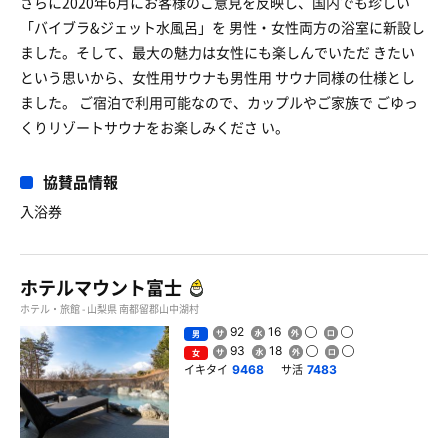
さらに2020年6月にお客様のご意見を反映し、国内でも珍しい
「バイブラ&ジェット水風呂」を 男性・女性両方の浴室に新設し
ました。そして、最大の魅力は女性にも楽しんでいただ きたい
という思いから、女性用サウナも男性用 サウナ同様の仕様とし
ました。 ご宿泊で利用可能なので、カップルやご家族で ごゆっ
くりリゾートサウナをお楽しみくださ い。
協賛品情報
入浴券
ホテルマウント富士
ホテル・旅館 - 山梨県 南都留郡山中湖村
92
16
男
93
18
女
イキタイ
サ活
9468
7483