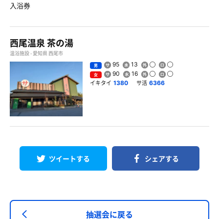
入浴券
西尾温泉 茶の湯
温浴施設 - 愛知県 西尾市
95
13
男
90
16
女
イキタイ
サ活
1380
6366
ツイートする
シェアする
抽選会に戻る