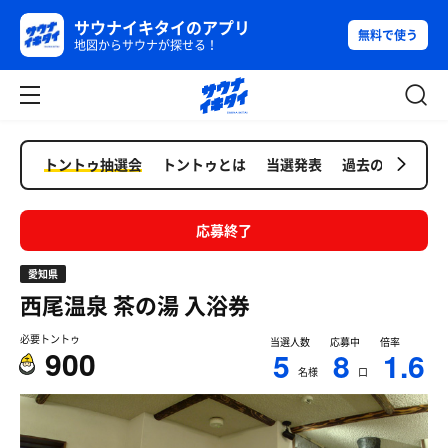
サウナイキタイのアプリ
無料で使う
地図からサウナが探せる！
トントゥ抽選会
トントゥとは
当選発表
過去の抽選会
応募終了
愛知県
西尾温泉 茶の湯
入浴券
必要トントゥ
当選人数
応募中
倍率
900
5
8
1.6
名様
口