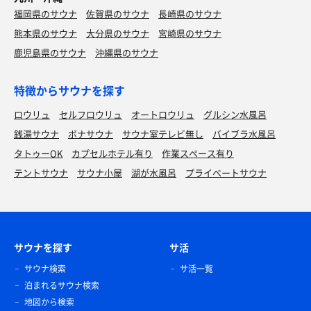
福岡県のサウナ
佐賀県のサウナ
長崎県のサウナ
熊本県のサウナ
大分県のサウナ
宮崎県のサウナ
鹿児島県のサウナ
沖縄県のサウナ
特徴からサウナを探す
ロウリュ
セルフロウリュ
オートロウリュ
グルシン水風呂
銭湯サウナ
ボナサウナ
サウナ室テレビ無し
バイブラ水風呂
タトゥーOK
カプセルホテル有り
作業スペース有り
テントサウナ
サウナ小屋
湖が水風呂
プライベートサウナ
サウナを探す
サ活
サウナ検索
サ活一覧
泊まれるサウナ検索
地図から検索