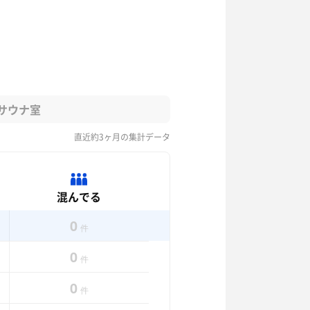
サウナ室
直近約3ヶ月の集計データ
混んでる
0
件
0
件
0
件