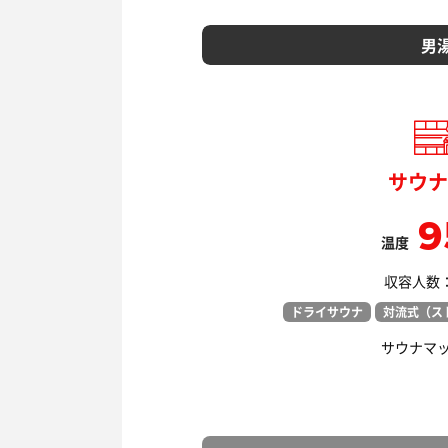
男
サウナ
9
温度
収容人数： 
ドライサウナ
対流式（ス
サウナマ