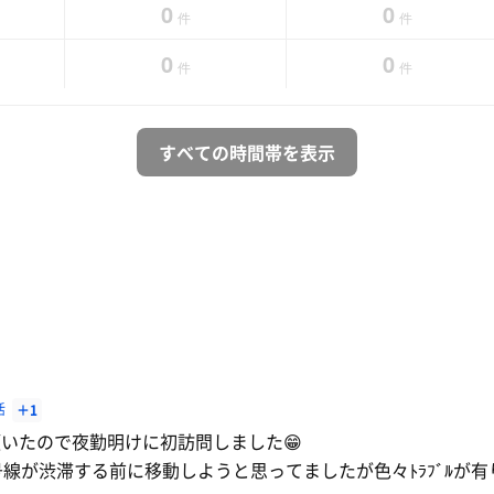
0
0
件
件
0
0
件
件
すべての時間帯を表示
活
＋1
いたので夜勤明けに初訪問しました😁
線が渋滞する前に移動しようと思ってましたが色々ﾄﾗﾌﾞﾙが有り