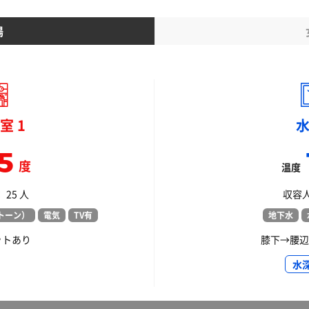
湯
室 1
5
度
温度
25 人
収容人
トーン）
電気
TV有
地下水
ットあり
膝下→腰辺
水