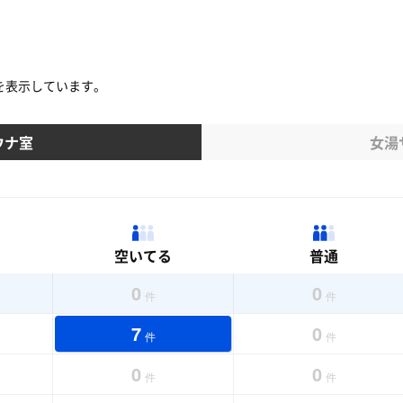
を表示しています。
ウナ室
女湯
空いてる
普通
0
0
件
件
7
0
件
件
0
0
件
件