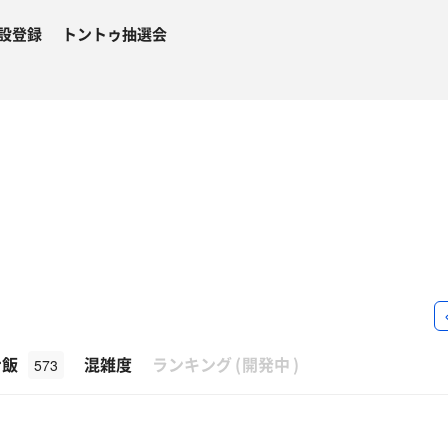
設登録
トントゥ抽選会
β
ナ飯
混雑度
ランキング
(
開発中
)
573