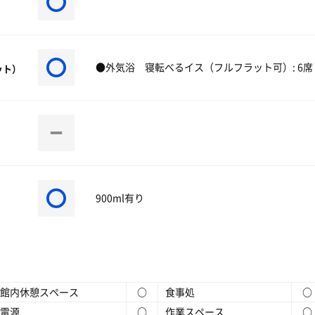
●外気浴 寝転べるイス（フルフラット可）: 6席 
ット）
900ml有り
館内休憩スペース
○
食事処
○
電源
○
作業スペース
○