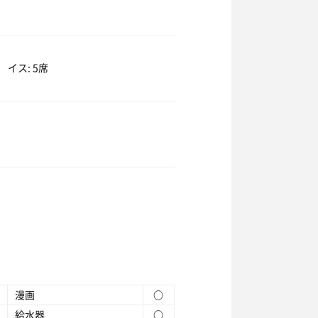
イス: 5席
漫画
○
給水器
○