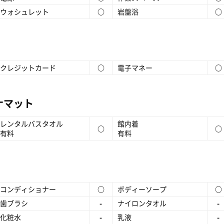
ウォシュレット
○
岩盤浴
○
クレジットカード
○
電子マネー
○
ナマット
レンタルバスタオル
館内着
○
○
有料
有料
コンディショナー
○
ボディーソープ
○
歯ブラシ
-
ナイロンタオル
-
化粧水
-
乳液
-