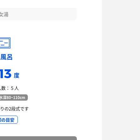
女湯
水風呂
13
度
数： 5 人
水深80~110cm
りの2段式です
深の目安