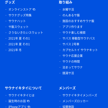
グッズ
取り組み
オンラインストア
水曜サ活
サウナグッズ特集
のんあるサ飯
サウナハット
施設のおすすめサウナ飯
サ飯スウェット
アプリ作ります
さうないきたいスウェット
サウナ楽しむ検索
2021年 夏 その1
サバス 移動型サウナバス
2021年 夏 その1
サバス 2号車
2021年 冬
カプセルトイ サウナキット
サウナ応援企業
サウナの時間
泊まってサウナ
銭湯サ活
サウナイキタイについて
メンバーズ
サウナイキタイとは
サウナイキタイメンバーズ
誕生時のお話
メンバーズロッカー
iPhoneアプリ
協賛施設