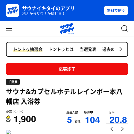
サウナイキタイのアプリ
無料で使う
地図からサウナが探せる！
トントゥ抽選会
トントゥとは
当選発表
過去の抽選会
応募終了
千葉県
サウナ&カプセルホテルレインボー本八
幡店
入浴券
必要トントゥ
当選人数
応募中
倍率
1,900
5
104
20.8
名様
口