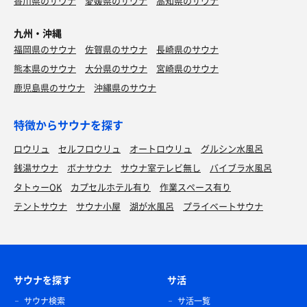
香川県のサウナ
愛媛県のサウナ
高知県のサウナ
九州・沖縄
福岡県のサウナ
佐賀県のサウナ
長崎県のサウナ
熊本県のサウナ
大分県のサウナ
宮崎県のサウナ
鹿児島県のサウナ
沖縄県のサウナ
特徴からサウナを探す
ロウリュ
セルフロウリュ
オートロウリュ
グルシン水風呂
銭湯サウナ
ボナサウナ
サウナ室テレビ無し
バイブラ水風呂
タトゥーOK
カプセルホテル有り
作業スペース有り
テントサウナ
サウナ小屋
湖が水風呂
プライベートサウナ
サウナを探す
サ活
サウナ検索
サ活一覧