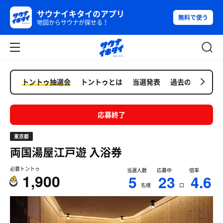
サウナイキタイのアプリ
無料で使う
地図からサウナが探せる！
トントゥ抽選会
トントゥとは
当選発表
過去の抽選会
応募終了
東京都
両国湯屋江戸遊
入浴券
必要トントゥ
当選人数
応募中
倍率
1,900
5
23
4.6
名様
口