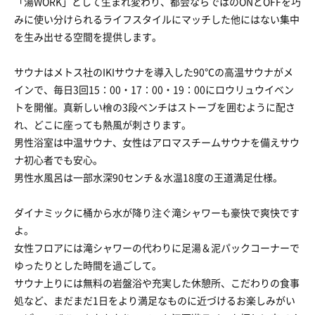
「湯WORK」として生まれ変わり、都会ならではのONとOFFを巧
みに使い分けられるライフスタイルにマッチした他にはない集中
を生み出せる空間を提供します。
サウナはメトス社のIKIサウナを導入した90℃の高温サウナがメ
インで、毎日3回15：00・17：00・19：00にロウリュウイベン
トを開催。真新しい檜の3段ベンチはストーブを囲むように配さ
れ、どこに座っても熱風が刺さります。
男性浴室は中温サウナ、女性はアロマスチームサウナを備えサウ
ナ初心者でも安心。
男性水風呂は一部水深90センチ＆水温18度の王道満足仕様。
ダイナミックに桶から水が降り注ぐ滝シャワーも豪快で爽快です
よ。
女性フロアには滝シャワーの代わりに足湯＆泥パックコーナーで
ゆったりとした時間を過ごして。
サウナ上りには無料の岩盤浴や充実した休憩所、こだわりの食事
処など、まだまだ1日をより満足なものに近づけるお楽しみがい