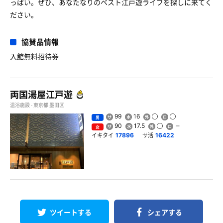
っぱい。ぜひ、あなたなりのベスト江戸遊ライフを探しに来てく
ださい。
協賛品情報
入館無料招待券
両国湯屋江戸遊
温浴施設 - 東京都 墨田区
99
16
男
90
17.5
女
イキタイ
サ活
17896
16422
ツイートする
シェアする