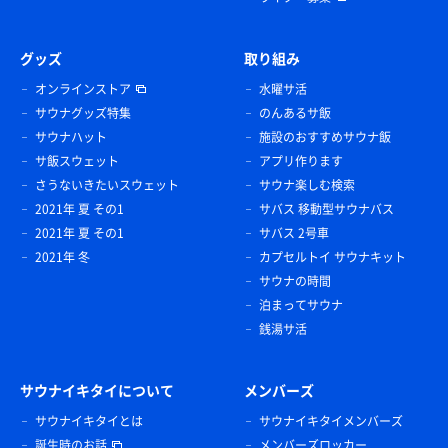
グッズ
取り組み
オンラインストア
水曜サ活
サウナグッズ特集
のんあるサ飯
サウナハット
施設のおすすめサウナ飯
サ飯スウェット
アプリ作ります
さうないきたいスウェット
サウナ楽しむ検索
2021年 夏 その1
サバス 移動型サウナバス
2021年 夏 その1
サバス 2号車
2021年 冬
カプセルトイ サウナキット
サウナの時間
泊まってサウナ
銭湯サ活
サウナイキタイについて
メンバーズ
サウナイキタイとは
サウナイキタイメンバーズ
誕生時のお話
メンバーズロッカー