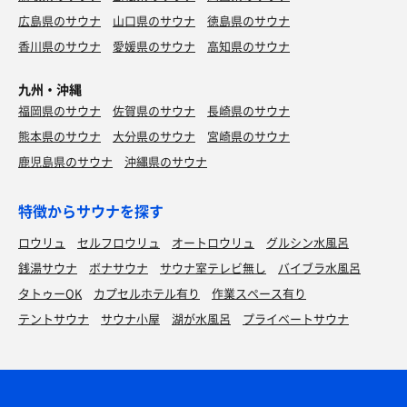
広島県のサウナ
山口県のサウナ
徳島県のサウナ
香川県のサウナ
愛媛県のサウナ
高知県のサウナ
九州・沖縄
福岡県のサウナ
佐賀県のサウナ
長崎県のサウナ
熊本県のサウナ
大分県のサウナ
宮崎県のサウナ
鹿児島県のサウナ
沖縄県のサウナ
特徴からサウナを探す
ロウリュ
セルフロウリュ
オートロウリュ
グルシン水風呂
銭湯サウナ
ボナサウナ
サウナ室テレビ無し
バイブラ水風呂
タトゥーOK
カプセルホテル有り
作業スペース有り
テントサウナ
サウナ小屋
湖が水風呂
プライベートサウナ