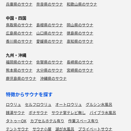
兵庫県のサウナ
奈良県のサウナ
和歌山県のサウナ
中国・四国
鳥取県のサウナ
島根県のサウナ
岡山県のサウナ
広島県のサウナ
山口県のサウナ
徳島県のサウナ
香川県のサウナ
愛媛県のサウナ
高知県のサウナ
九州・沖縄
福岡県のサウナ
佐賀県のサウナ
長崎県のサウナ
熊本県のサウナ
大分県のサウナ
宮崎県のサウナ
鹿児島県のサウナ
沖縄県のサウナ
特徴からサウナを探す
ロウリュ
セルフロウリュ
オートロウリュ
グルシン水風呂
銭湯サウナ
ボナサウナ
サウナ室テレビ無し
バイブラ水風呂
タトゥーOK
カプセルホテル有り
作業スペース有り
テントサウナ
サウナ小屋
湖が水風呂
プライベートサウナ