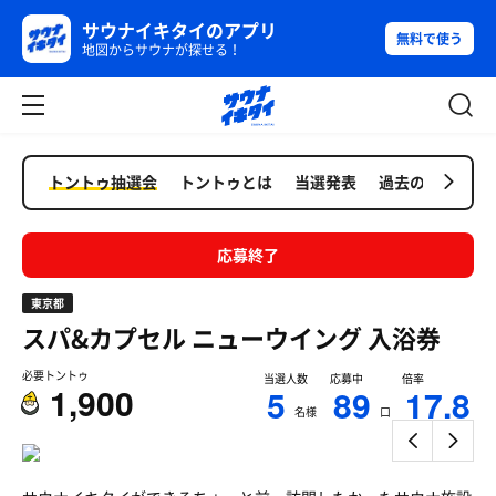
サウナイキタイのアプリ
無料で使う
地図からサウナが探せる！
トントゥ抽選会
トントゥとは
当選発表
過去の抽選会
応募終了
東京都
スパ&カプセル ニューウイング
入浴券
必要トントゥ
当選人数
応募中
倍率
1,900
5
89
17.8
名様
口