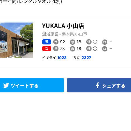
は半年間/レンタルタオルは別)
YUKALA 小山店
温浴施設 - 栃木県 小山市
男
92
18
女
78
18
イキタイ
サ活
1023
2327
ツイートする
シェアする