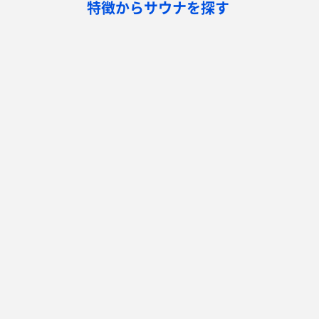
特徴からサウナを探す
ロウリュ
セルフロウリュ
オートロウリュ
グル
作業スペース有り
テントサウナ
サウナ小屋
湖
サウナを探す
サ活
サウナ検索
サ活一覧
泊まれるサウナ検索
地図から検索
サ活検索
施設登録