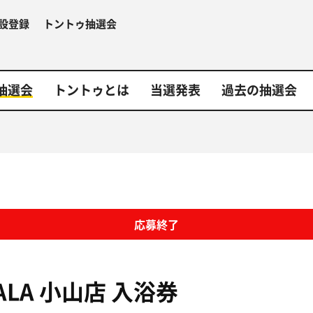
設登録
トントゥ抽選会
抽選会
トントゥとは
当選発表
過去の抽選会
応募終了
ALA 小山店
入浴券