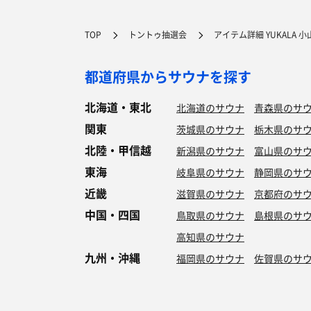
TOP
トントゥ抽選会
アイテム詳細 YUKALA 
都道府県からサウナを探す
北海道・東北
北海道のサウナ
青森県のサ
関東
茨城県のサウナ
栃木県のサ
北陸・甲信越
新潟県のサウナ
富山県のサ
東海
岐阜県のサウナ
静岡県のサ
近畿
滋賀県のサウナ
京都府のサ
中国・四国
鳥取県のサウナ
島根県のサ
高知県のサウナ
九州・沖縄
福岡県のサウナ
佐賀県のサ