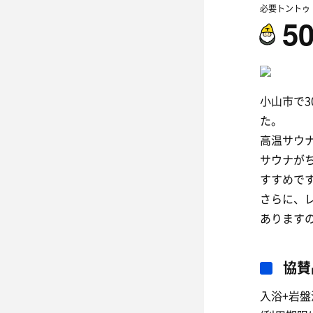
必要トントゥ
5
小山市で
た。
高温サウ
サウナが
すすめで
さらに、
あります
協賛
入浴+岩盤