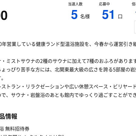
当選人数
応募中
倍
5
51
00
名様
口
30年営業している健康ランド型温浴施設を、今春から運営引き
ナ・ミストサウナの2種のサウナに加えて7種のおふろがありま
ちょっぴり苦手な方には、北関東最大級の広さを誇る5部屋の岩
す。
レストラン・リラクゼーションや広い休憩スペース・ビリヤー
ので、サウナ・岩盤浴のあとも館内でゆっくり過ごすことがで
品情報
浴 無料招待券