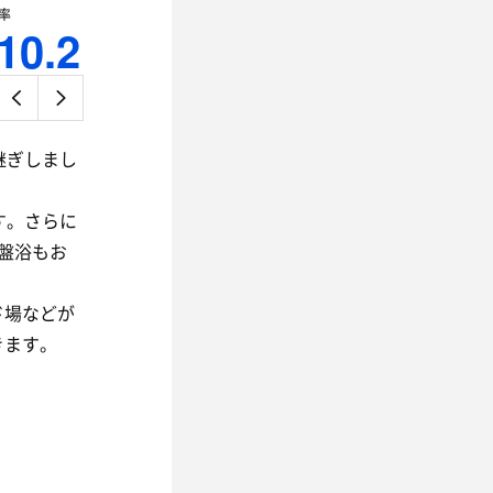
率
10.2
継ぎしまし
す。さらに
盤浴もお
ド場などが
きます。