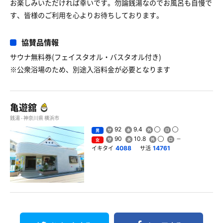
お楽しみいただければ幸いです。勿論銭湯なのでお風呂も自慢で
す、皆様のご利用を心よりお待ちしております。
協賛品情報
サウナ無料券(フェイスタオル・バスタオル付き)
※公衆浴場のため、別途入浴料金が必要となります
亀遊舘
銭湯 - 神奈川県 横浜市
92
9.4
男
90
10.8
女
イキタイ
サ活
4088
14761