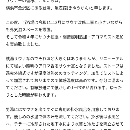
サウナーの皆様、こんにちは。
横浜市金沢区にある銭湯、亀遊舘(きゆうかん)と申します。
この度、当浴場は令和1年12月にサウナ改修工事と小さいながら
も外気浴スペースを設置。
そして令和４年にサウナ拡張・間接照明追加・アロマミスト追加
を実施致しました。
銭湯サウナなのでそれほど大きくはありませんが、リニューアル
にて程よい照明のアロマ香るサウナ室となりました。ストーブは
遠赤外線式ですが温度は熱めのセッティング、加えてミストによ
って加湿されておりますので体感温度は高めです。存分に温まっ
てください。有線放送にて懐かしのJ－POPが流れる中、ゆった
りとした時間が味わえます。
男湯にはサウナを出てすぐに専用の掛水風呂を用意しておりま
す。優しめの水温で体の汗を流してください。掛水後は水風呂
へ、チラーに冷却された地下水により水質と冷たさを両立させて