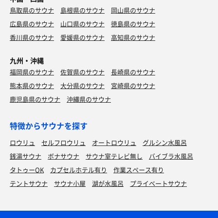
鳥取県のサウナ
島根県のサウナ
岡山県のサウナ
広島県のサウナ
山口県のサウナ
徳島県のサウナ
香川県のサウナ
愛媛県のサウナ
高知県のサウナ
九州・沖縄
福岡県のサウナ
佐賀県のサウナ
長崎県のサウナ
熊本県のサウナ
大分県のサウナ
宮崎県のサウナ
鹿児島県のサウナ
沖縄県のサウナ
特徴からサウナを探す
ロウリュ
セルフロウリュ
オートロウリュ
グルシン水風呂
銭湯サウナ
ボナサウナ
サウナ室テレビ無し
バイブラ水風呂
タトゥーOK
カプセルホテル有り
作業スペース有り
テントサウナ
サウナ小屋
湖が水風呂
プライベートサウナ