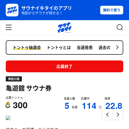
サウナイキタイのアプリ
無料で使う
地図からサウナが探せる！
トントゥ抽選会
トントゥとは
当選発表
過去の抽選会
応募終了
神奈川県
亀遊舘
サウナ券
必要トントゥ
当選人数
応募中
倍率
300
5
114
22.8
名様
口