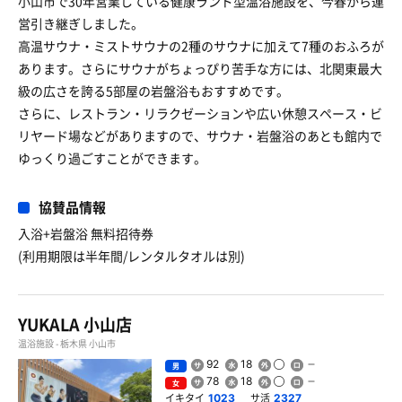
小山市で30年営業している健康ランド型温浴施設を、今春から運
営引き継ぎしました。
高温サウナ・ミストサウナの2種のサウナに加えて7種のおふろが
あります。さらにサウナがちょっぴり苦手な方には、北関東最大
級の広さを誇る5部屋の岩盤浴もおすすめです。
さらに、レストラン・リラクゼーションや広い休憩スペース・ビ
リヤード場などがありますので、サウナ・岩盤浴のあとも館内で
ゆっくり過ごすことができます。
協賛品情報
入浴+岩盤浴 無料招待券
(利用期限は半年間/レンタルタオルは別)
YUKALA 小山店
温浴施設 - 栃木県 小山市
92
18
男
78
18
女
イキタイ
サ活
1023
2327