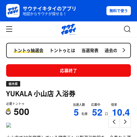
サウナイキタイのアプリ
無料で使う
地図からサウナが探せる！
トントゥ抽選会
トントゥとは
当選発表
過去の抽選会
応募終了
栃木県
YUKALA 小山店
入浴券
必要トントゥ
当選人数
応募中
倍率
500
5
52
10.4
名様
口