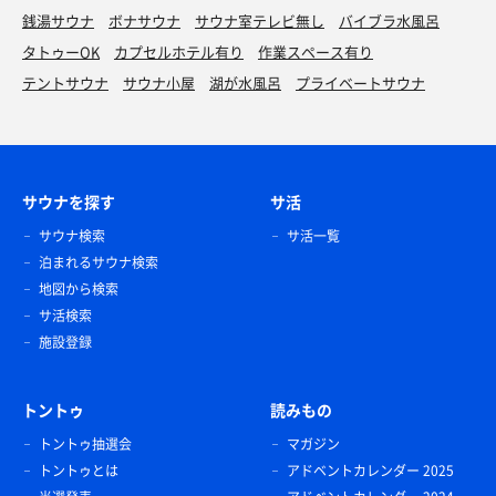
銭湯サウナ
ボナサウナ
サウナ室テレビ無し
バイブラ水風呂
タトゥーOK
カプセルホテル有り
作業スペース有り
テントサウナ
サウナ小屋
湖が水風呂
プライベートサウナ
サウナを探す
サ活
サウナ検索
サ活一覧
泊まれるサウナ検索
地図から検索
サ活検索
施設登録
トントゥ
読みもの
トントゥ抽選会
マガジン
トントゥとは
アドベントカレンダー 2025