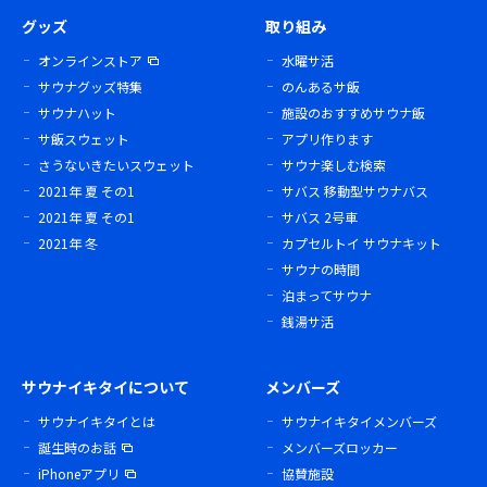
グッズ
取り組み
オンラインストア
水曜サ活
サウナグッズ特集
のんあるサ飯
サウナハット
施設のおすすめサウナ飯
サ飯スウェット
アプリ作ります
さうないきたいスウェット
サウナ楽しむ検索
2021年 夏 その1
サバス 移動型サウナバス
2021年 夏 その1
サバス 2号車
2021年 冬
カプセルトイ サウナキット
サウナの時間
泊まってサウナ
銭湯サ活
サウナイキタイについて
メンバーズ
サウナイキタイとは
サウナイキタイメンバーズ
誕生時のお話
メンバーズロッカー
iPhoneアプリ
協賛施設