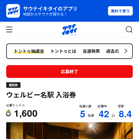
サウナイキタイのアプリ
無料で使う
地図からサウナが探せる！
トントゥ抽選会
トントゥとは
当選発表
過去の抽選会
応募終了
愛知県
ウェルビー名駅
入浴券
必要トントゥ
当選人数
応募中
倍率
1,600
5
42
8.4
名様
口