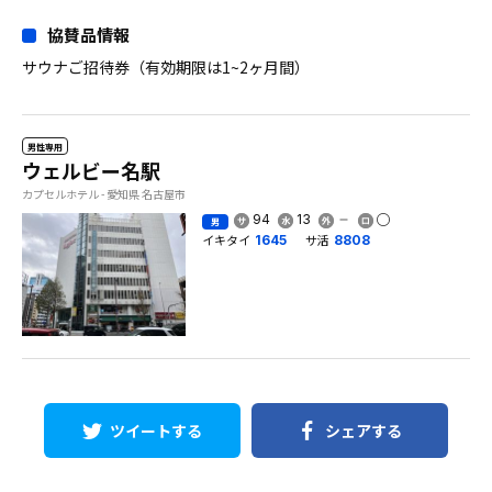
協賛品情報
サウナご招待券（有効期限は1~2ヶ月間）
男性専用
ウェルビー名駅
カプセルホテル - 愛知県 名古屋市
94
13
男
イキタイ
サ活
1645
8808
ツイートする
シェアする