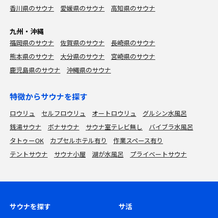
香川県のサウナ
愛媛県のサウナ
高知県のサウナ
九州・沖縄
福岡県のサウナ
佐賀県のサウナ
長崎県のサウナ
熊本県のサウナ
大分県のサウナ
宮崎県のサウナ
鹿児島県のサウナ
沖縄県のサウナ
特徴からサウナを探す
ロウリュ
セルフロウリュ
オートロウリュ
グルシン水風呂
銭湯サウナ
ボナサウナ
サウナ室テレビ無し
バイブラ水風呂
タトゥーOK
カプセルホテル有り
作業スペース有り
テントサウナ
サウナ小屋
湖が水風呂
プライベートサウナ
サウナを探す
サ活