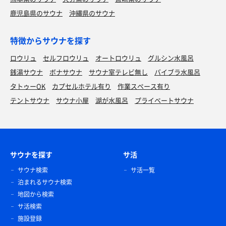
鹿児島県のサウナ
沖縄県のサウナ
特徴からサウナを探す
ロウリュ
セルフロウリュ
オートロウリュ
グルシン水風呂
銭湯サウナ
ボナサウナ
サウナ室テレビ無し
バイブラ水風呂
タトゥーOK
カプセルホテル有り
作業スペース有り
テントサウナ
サウナ小屋
湖が水風呂
プライベートサウナ
サウナを探す
サ活
サウナ検索
サ活一覧
泊まれるサウナ検索
地図から検索
サ活検索
施設登録