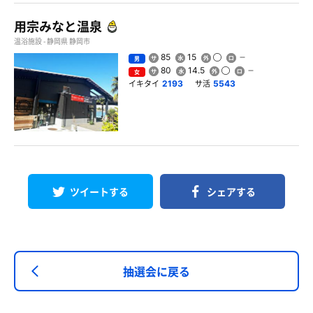
用宗みなと温泉
温浴施設 - 静岡県 静岡市
85
15
男
80
14.5
女
イキタイ
サ活
2193
5543
ツイートする
シェアする
抽選会に戻る