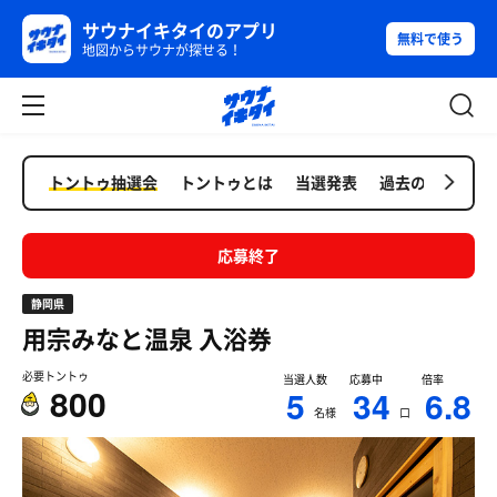
サウナイキタイのアプリ
無料で使う
地図からサウナが探せる！
トントゥ抽選会
トントゥとは
当選発表
過去の抽選会
応募終了
静岡県
用宗みなと温泉
入浴券
必要トントゥ
当選人数
応募中
倍率
800
5
34
6.8
名様
口