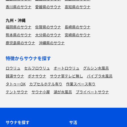
香川県のサウナ
愛媛県のサウナ
高知県のサウナ
九州・沖縄
福岡県のサウナ
佐賀県のサウナ
長崎県のサウナ
熊本県のサウナ
大分県のサウナ
宮崎県のサウナ
鹿児島県のサウナ
沖縄県のサウナ
特徴からサウナを探す
ロウリュ
セルフロウリュ
オートロウリュ
グルシン水風呂
銭湯サウナ
ボナサウナ
サウナ室テレビ無し
バイブラ水風呂
タトゥーOK
カプセルホテル有り
作業スペース有り
テントサウナ
サウナ小屋
湖が水風呂
プライベートサウナ
サウナを探す
サ活