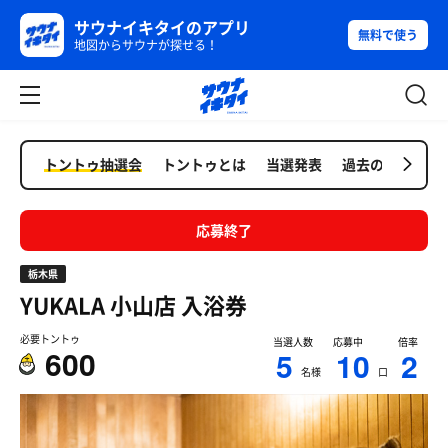
サウナイキタイのアプリ
無料で使う
地図からサウナが探せる！
トントゥ抽選会
トントゥとは
当選発表
過去の抽選会
応募終了
栃木県
YUKALA 小山店
入浴券
必要トントゥ
当選人数
応募中
倍率
600
5
10
2
名様
口