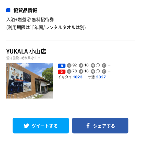
協賛品情報
入浴+岩盤浴 無料招待券
(利用期限は半年間/レンタルタオルは別)
YUKALA 小山店
温浴施設 - 栃木県 小山市
92
18
男
78
18
女
イキタイ
サ活
1023
2327
ツイートする
シェアする