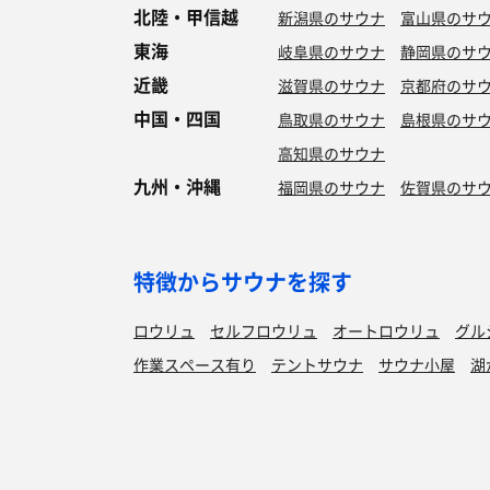
北陸・甲信越
新潟県のサウナ
富山県のサ
東海
岐阜県のサウナ
静岡県のサ
近畿
滋賀県のサウナ
京都府のサ
中国・四国
鳥取県のサウナ
島根県のサ
高知県のサウナ
九州・沖縄
福岡県のサウナ
佐賀県のサ
特徴からサウナを探す
ロウリュ
セルフロウリュ
オートロウリュ
グル
作業スペース有り
テントサウナ
サウナ小屋
湖