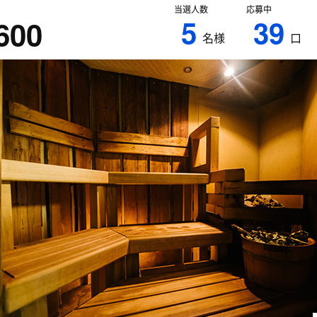
当選人数
応募中
5
39
600
名様
口