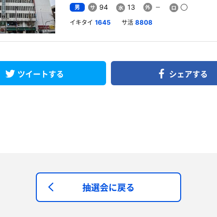
男
94
13
イキタイ
サ活
1645
8808
ツイートする
シェアする
抽選会に戻る