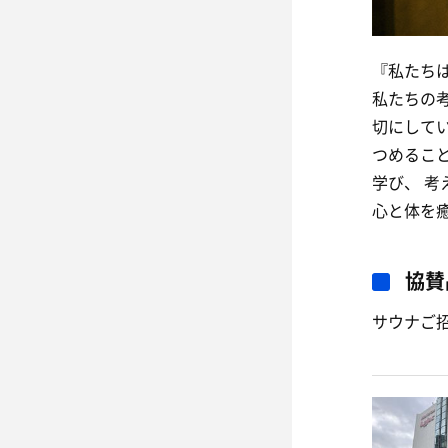
『私たち
私たちの
切にして
つめるこ
学び、 
心と体を
協賛
サウナご招