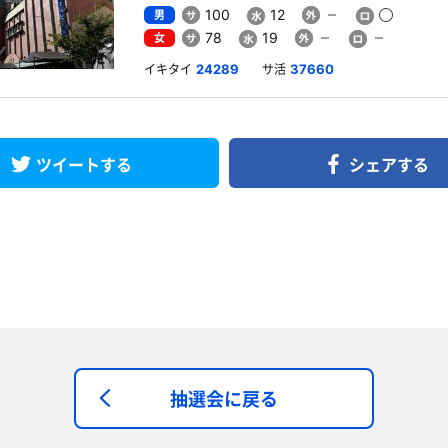
男
100
12
女
78
19
イキタイ
サ活
24289
37660
ツイートする
シェアする
抽選会に戻る