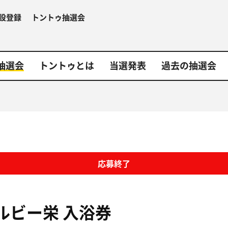
設登録
トントゥ抽選会
抽選会
トントゥとは
当選発表
過去の抽選会
応募終了
ルビー栄
入浴券