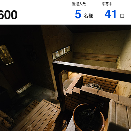
当選人数
応募中
5
41
600
名様
口