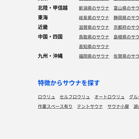
北陸・甲信越
新潟県のサウナ
富山県のサ
東海
岐阜県のサウナ
静岡県のサ
近畿
滋賀県のサウナ
京都府のサ
中国・四国
鳥取県のサウナ
島根県のサ
高知県のサウナ
九州・沖縄
福岡県のサウナ
佐賀県のサ
特徴からサウナを探す
ロウリュ
セルフロウリュ
オートロウリュ
グル
作業スペース有り
テントサウナ
サウナ小屋
湖