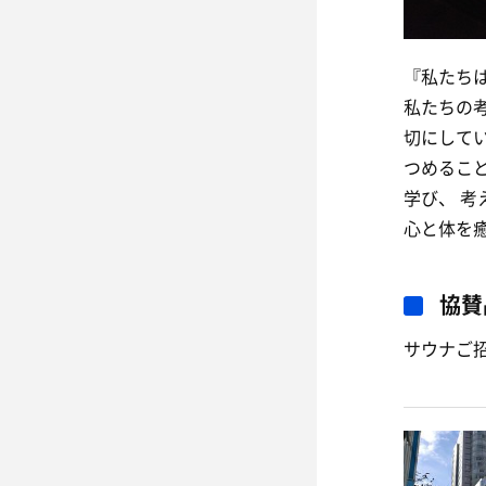
『私たち
私たちの
切にして
つめるこ
学び、 
心と体を
協賛
サウナご招