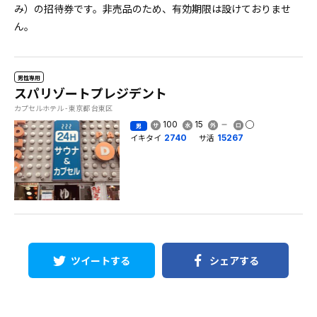
み）の招待券です。非売品のため、有効期限は設けておりませ
ん。
男性専用
スパリゾートプレジデント
カプセルホテル - 東京都 台東区
100
15
男
イキタイ
サ活
2740
15267
ツイートする
シェアする