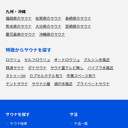
九州・沖縄
福岡県のサウナ
佐賀県のサウナ
長崎県のサウナ
熊本県のサウナ
大分県のサウナ
宮崎県のサウナ
鹿児島県のサウナ
沖縄県のサウナ
特徴からサウナを探す
ロウリュ
セルフロウリュ
オートロウリュ
グルシン水風呂
銭湯サウナ
ボナサウナ
サウナ室テレビ無し
バイブラ水風呂
タトゥーOK
カプセルホテル有り
作業スペース有り
テントサウナ
サウナ小屋
湖が水風呂
プライベートサウナ
サウナを探す
サ活
サウナ検索
サ活一覧