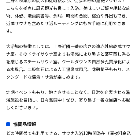
上野と秋葉原の間の御徒町駅より、徒歩30秒の超絶アクセス！
こちらを拠点に周辺観光も良し！入浴、美味しいご飯や絶技な施
術、休憩、漫画読書等、余暇、時間の合間、宿泊や外出もでき、
近隣サウナも含めたサ活ルーティングにもお手軽に利用できま
す。
大浴場の特徴としては、上野近隣一番の広さの遠赤外線乾式サウ
ナ室。そのドライサウナ室よりも湿感により暑さと薬草蒸し香る
を感じるスチームサウナ室。クールダウンの自然多孔質浄化によ
る水風呂。二股鉱石による人工温泉式風呂。休憩椅子も有り、ス
タンダードな湯活・サ活が楽しめます。
定期イベントも有り、飽きさせることなく、日常を充実させる温
浴施設を目指し、日々奮闘中！ぜひ、寄り易さ一番な当店へお越
しくださいませ。
協賛品情報
どの時間帯でも利用できる、サウナ入浴12時間滞在（深夜料金込