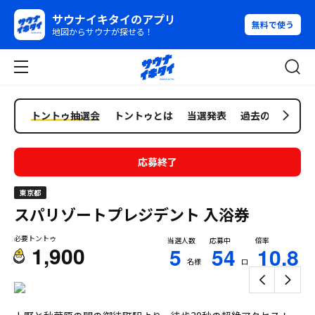
サウナイキタイのアプリ
無料で使う
地図からサウナが探せる！
トントゥ抽選会
トントゥとは
当選発表
過去の抽選会
応募終了
東京都
スパリゾートプレジデント
入浴券
必要トントゥ
当選人数
応募中
倍率
1,900
5
54
10.8
名様
口