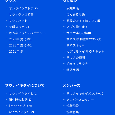
グッズ
取り組み
オンラインストア
水曜サ活
サウナグッズ特集
のんあるサ飯
サウナハット
施設のおすすめサウナ飯
サ飯スウェット
アプリ作ります
さうないきたいスウェット
サウナ楽しむ検索
2021年 夏 その1
サバス 移動型サウナバス
2021年 夏 その1
サバス 2号車
2021年 冬
カプセルトイ サウナキット
サウナの時間
泊まってサウナ
銭湯サ活
サウナイキタイについて
メンバーズ
サウナイキタイとは
サウナイキタイメンバーズ
誕生時のお話
メンバーズロッカー
iPhoneアプリ
協賛施設
Androidアプリ
協賛募集