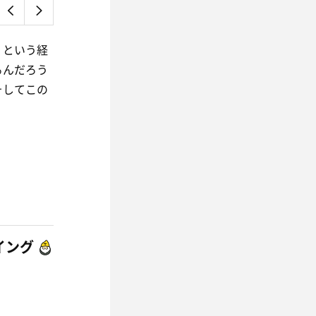
！という経
るんだろう
そしてこの
イング