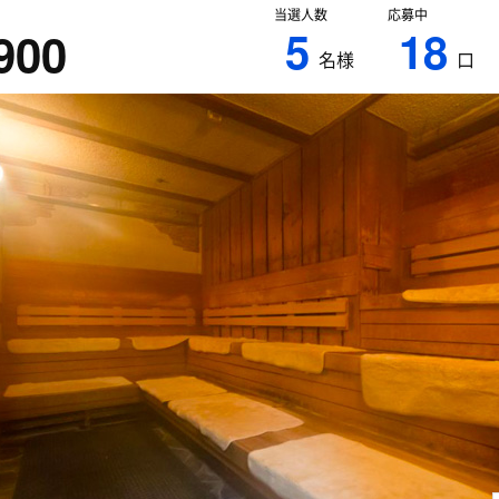
当選人数
応募中
5
18
900
名様
口