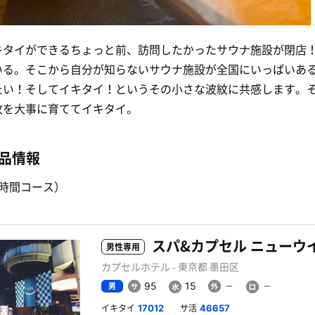
キタイができるちょっと前、訪問したかったサウナ施設が閉店
いる。そこから自分が知らないサウナ施設が全国にいっぱいあ
たい！そしてイキタイ！というその小さな波紋に共感します。
紋を大事に育ててイキタイ。
品情報
2時間コース）
スパ&カプセル ニューウ
男性専用
カプセルホテル - 東京都 墨田区
男
95
15
イキタイ
サ活
17012
46657