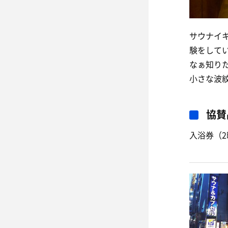
サウナイ
験をして
なぁ知り
小さな波
協賛
入浴券（