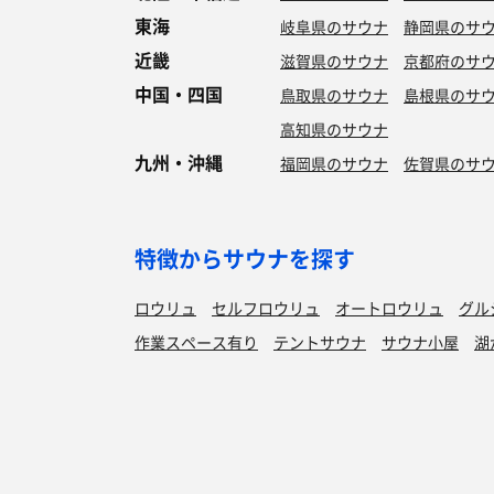
東海
岐阜県のサウナ
静岡県のサ
近畿
滋賀県のサウナ
京都府のサ
中国・四国
鳥取県のサウナ
島根県のサ
高知県のサウナ
九州・沖縄
福岡県のサウナ
佐賀県のサ
特徴からサウナを探す
ロウリュ
セルフロウリュ
オートロウリュ
グル
作業スペース有り
テントサウナ
サウナ小屋
湖