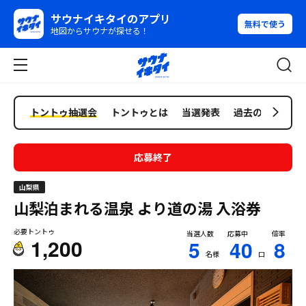
サウナイキタイのアプリ
無料で使う
地図からサウナが探せる！
トントゥ抽選会
トントゥとは
当選発表
過去の抽選会
応募終了
山梨県
山梨泊まれる温泉 より道の湯
入浴券
必要トントゥ
当選人数
応募中
倍率
1,200
5
40
8
名様
口