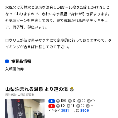
水風呂は天然水と源泉を混合し14度〜16度を設定しかけ流しと
なっておりますので、きれいな水風呂で身体が引き締まります。
外気浴ゾーンも充実しており、畳で寝転がれる所やデッキチェ
ア、椅子等、御座います。
ロウリュ熱波は男子サウナにて定期的に行っておりますので、タ
イミングが合えば体験してみて下さい。
協賛品情報
入館優待券
山梨泊まれる温泉 より道の湯
温浴施設 - 山梨県 都留市
100
15
男
80
18
女
イキタイ
サ活
3981
8906