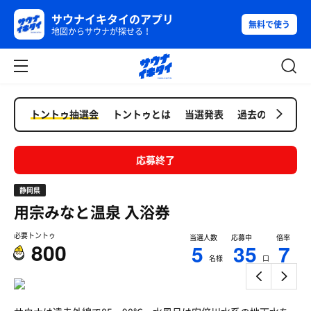
サウナイキタイのアプリ
無料で使う
地図からサウナが探せる！
トントゥ抽選会
トントゥとは
当選発表
過去の抽選会
応募終了
静岡県
用宗みなと温泉
入浴券
必要トントゥ
当選人数
応募中
倍率
800
5
35
7
名様
口