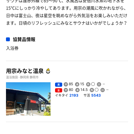
サウナは遠赤外線で85〜90℃、水風呂は安倍川水系の地下水を
15℃にしっかり冷やしてあります。用宗の潮風に吹かれながら、
日中は富士山、夜は星空を眺めながら外気浴をお楽しみいただけ
ます。日頃のリフレッシュにみなとサウナはいかがでしょうか？
協賛品情報
入浴券
用宗みなと温泉
温浴施設 - 静岡県 静岡市
85
15
男
80
14.5
女
イキタイ
サ活
2193
5543