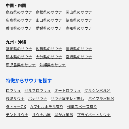
中国・四国
鳥取県のサウナ
島根県のサウナ
岡山県のサウナ
広島県のサウナ
山口県のサウナ
徳島県のサウナ
香川県のサウナ
愛媛県のサウナ
高知県のサウナ
九州・沖縄
福岡県のサウナ
佐賀県のサウナ
長崎県のサウナ
熊本県のサウナ
大分県のサウナ
宮崎県のサウナ
鹿児島県のサウナ
沖縄県のサウナ
特徴からサウナを探す
ロウリュ
セルフロウリュ
オートロウリュ
グルシン水風呂
銭湯サウナ
ボナサウナ
サウナ室テレビ無し
バイブラ水風呂
タトゥーOK
カプセルホテル有り
作業スペース有り
テントサウナ
サウナ小屋
湖が水風呂
プライベートサウナ