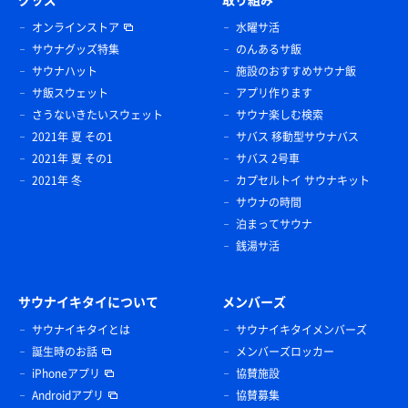
オンラインストア
水曜サ活
サウナグッズ特集
のんあるサ飯
サウナハット
施設のおすすめサウナ飯
サ飯スウェット
アプリ作ります
さうないきたいスウェット
サウナ楽しむ検索
2021年 夏 その1
サバス 移動型サウナバス
2021年 夏 その1
サバス 2号車
2021年 冬
カプセルトイ サウナキット
サウナの時間
泊まってサウナ
銭湯サ活
サウナイキタイについて
メンバーズ
サウナイキタイとは
サウナイキタイメンバーズ
誕生時のお話
メンバーズロッカー
iPhoneアプリ
協賛施設
Androidアプリ
協賛募集