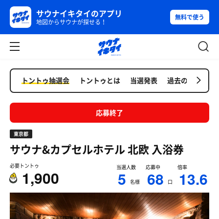
サウナイキタイのアプリ
無料で使う
地図からサウナが探せる！
トントゥ抽選会
トントゥとは
当選発表
過去の抽選会
応募終了
東京都
サウナ&カプセルホテル 北欧
入浴券
必要トントゥ
当選人数
応募中
倍率
1,900
5
68
13.6
名様
口