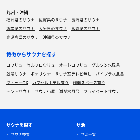
九州・沖縄
福岡県のサウナ
佐賀県のサウナ
長崎県のサウナ
熊本県のサウナ
大分県のサウナ
宮崎県のサウナ
鹿児島県のサウナ
沖縄県のサウナ
特徴からサウナを探す
ロウリュ
セルフロウリュ
オートロウリュ
グルシン水風呂
銭湯サウナ
ボナサウナ
サウナ室テレビ無し
バイブラ水風呂
タトゥーOK
カプセルホテル有り
作業スペース有り
テントサウナ
サウナ小屋
湖が水風呂
プライベートサウナ
サウナを探す
サ活
サウナ検索
サ活一覧