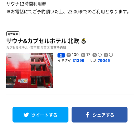
サウナ12時間利用券
※お電話にてご予約頂いた上、23:00までのご利用となります。
男性専用
サウナ&カプセルホテル 北欧
カプセルホテル - 東京都 台東区
事前予約制
100
17
男
イキタイ
サ活
31399
79045
ツイートする
シェアする