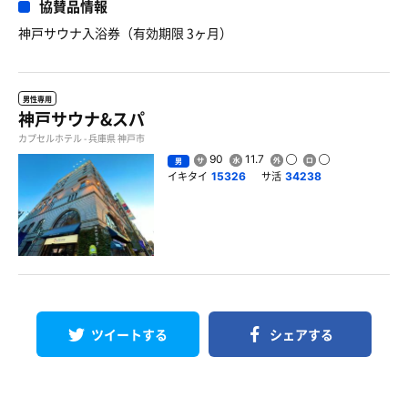
協賛品情報
神戸サウナ入浴券（有効期限 3ヶ月）
男性専用
神戸サウナ&スパ
カプセルホテル - 兵庫県 神戸市
90
11.7
男
イキタイ
サ活
15326
34238
ツイートする
シェアする