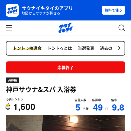
サウナイキタイのアプリ
無料で使う
地図からサウナが探せる！
トントゥ抽選会
トントゥとは
当選発表
過去の抽選会
応募終了
兵庫県
神戸サウナ&スパ
入浴券
必要トントゥ
当選人数
応募中
倍率
1,600
5
49
9.8
名様
口