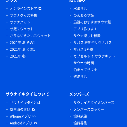
オンラインストア
水曜サ活
サウナグッズ特集
のんあるサ飯
サウナハット
施設のおすすめサウナ飯
サ飯スウェット
アプリ作ります
さうないきたいスウェット
サウナ楽しむ検索
2021年 夏 その1
サバス 移動型サウナバス
2021年 夏 その1
サバス 2号車
2021年 冬
カプセルトイ サウナキット
サウナの時間
泊まってサウナ
銭湯サ活
サウナイキタイについて
メンバーズ
サウナイキタイとは
サウナイキタイメンバーズ
誕生時のお話
メンバーズロッカー
iPhoneアプリ
協賛施設
Androidアプリ
協賛募集