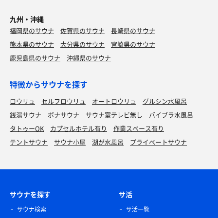
九州・沖縄
福岡県のサウナ
佐賀県のサウナ
長崎県のサウナ
熊本県のサウナ
大分県のサウナ
宮崎県のサウナ
鹿児島県のサウナ
沖縄県のサウナ
特徴からサウナを探す
ロウリュ
セルフロウリュ
オートロウリュ
グルシン水風呂
銭湯サウナ
ボナサウナ
サウナ室テレビ無し
バイブラ水風呂
タトゥーOK
カプセルホテル有り
作業スペース有り
テントサウナ
サウナ小屋
湖が水風呂
プライベートサウナ
サウナを探す
サ活
サウナ検索
サ活一覧