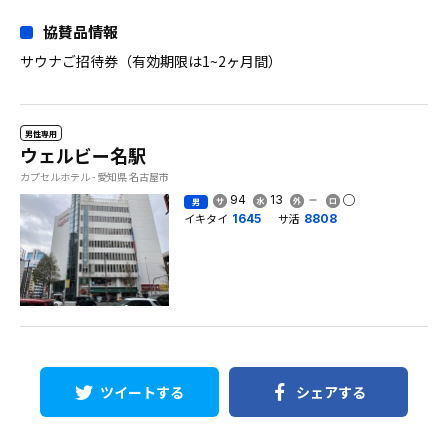
協賛品情報
サウナご招待券（有効期限は1~2ヶ月間）
男性専用
ウェルビー名駅
カプセルホテル - 愛知県 名古屋市
94
13
男
イキタイ
サ活
1645
8808
ツイートする
シェアする