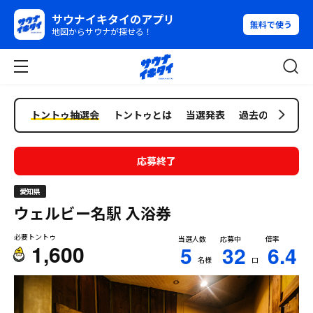
サウナイキタイのアプリ
無料で使う
地図からサウナが探せる！
トントゥ抽選会
トントゥとは
当選発表
過去の抽選会
応募終了
愛知県
ウェルビー名駅
入浴券
必要トントゥ
当選人数
応募中
倍率
1,600
5
32
6.4
名様
口