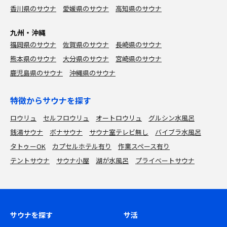
香川県のサウナ
愛媛県のサウナ
高知県のサウナ
九州・沖縄
福岡県のサウナ
佐賀県のサウナ
長崎県のサウナ
熊本県のサウナ
大分県のサウナ
宮崎県のサウナ
鹿児島県のサウナ
沖縄県のサウナ
特徴からサウナを探す
ロウリュ
セルフロウリュ
オートロウリュ
グルシン水風呂
銭湯サウナ
ボナサウナ
サウナ室テレビ無し
バイブラ水風呂
タトゥーOK
カプセルホテル有り
作業スペース有り
テントサウナ
サウナ小屋
湖が水風呂
プライベートサウナ
サウナを探す
サ活