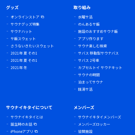
グッズ
取り組み
オンラインストア
水曜サ活
サウナグッズ特集
のんあるサ飯
サウナハット
施設のおすすめサウナ飯
サ飯スウェット
アプリ作ります
さうないきたいスウェット
サウナ楽しむ検索
2021年 夏 その1
サバス 移動型サウナバス
2021年 夏 その1
サバス 2号車
2021年 冬
カプセルトイ サウナキット
サウナの時間
泊まってサウナ
銭湯サ活
サウナイキタイについて
メンバーズ
サウナイキタイとは
サウナイキタイメンバーズ
誕生時のお話
メンバーズロッカー
iPhoneアプリ
協賛施設