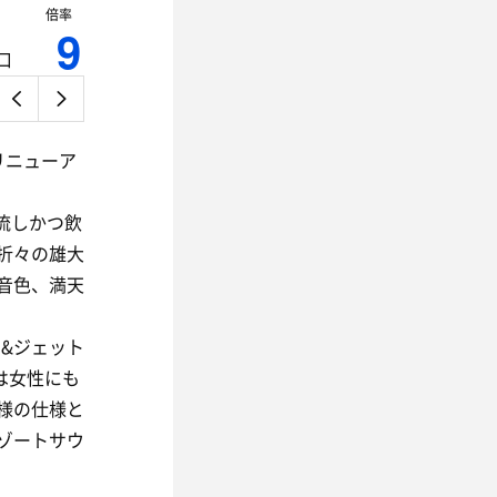
倍率
9
口
リニューア
流しかつ飲
折々の雄大
音色、満天
ラ&ジェット
は女性にも
様の仕様と
ゾートサウ