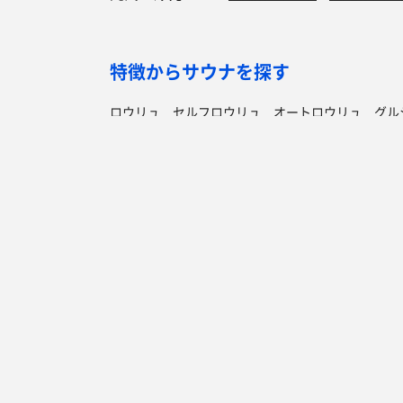
特徴からサウナを探す
ロウリュ
セルフロウリュ
オートロウリュ
グル
作業スペース有り
テントサウナ
サウナ小屋
湖
サウナを探す
サ活
サウナ検索
サ活一覧
泊まれるサウナ検索
地図から検索