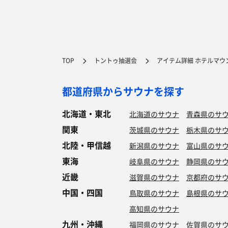
TOP
トントゥ抽選会
アイテム詳細 ホテルマウ
都道府県からサウナを探す
北海道・東北
北海道のサウナ
青森県のサ
関東
茨城県のサウナ
栃木県のサ
北陸・甲信越
新潟県のサウナ
富山県のサ
東海
岐阜県のサウナ
静岡県のサ
近畿
滋賀県のサウナ
京都府のサ
中国・四国
鳥取県のサウナ
島根県のサ
高知県のサウナ
九州・沖縄
福岡県のサウナ
佐賀県のサ