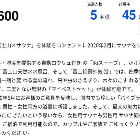
当選人数
応募中
5
45
600
名様
士山×サウナ」を体験をコンセプト に2020年2月にサウナを
・湿度を提供する自動ロウリュ付き の「Ikiストーブ」、かけ
 「富士山天然水水風呂」そして「富士絶景外気 浴」では、四季
刻一刻と変 わる雲の流れ、鳥や虫のさえずり、木々のこす れる
ど、二度とない無限の「マイベストセット」が体験可能です。
20年6月にお客様のご意見を反映し、国内でも珍しい「バイブ
を 男性・女性両方の浴室に新設しました。そして、最大の魅力
いただ きたいという思いから、女性用サウナも男性用 サウナ同
。 ご宿泊で利用可能なので、カップルやご家族で ごゆっくりリ
みくださ い。