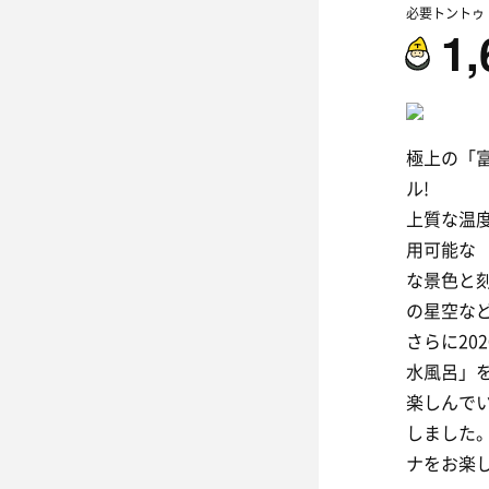
必要トントゥ
1,
極上の「富
ル!
上質な温度
用可能な
な景色と
の星空な
さらに20
水風呂」
楽しんで
しました
ナをお楽し