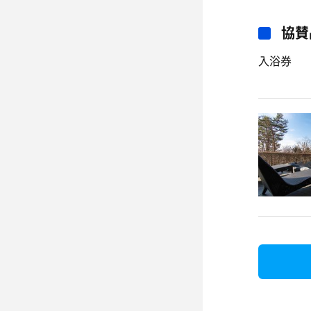
協賛
入浴券