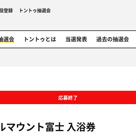
設登録
トントゥ抽選会
抽選会
トントゥとは
当選発表
過去の抽選会
応募終了
ルマウント富士
入浴券