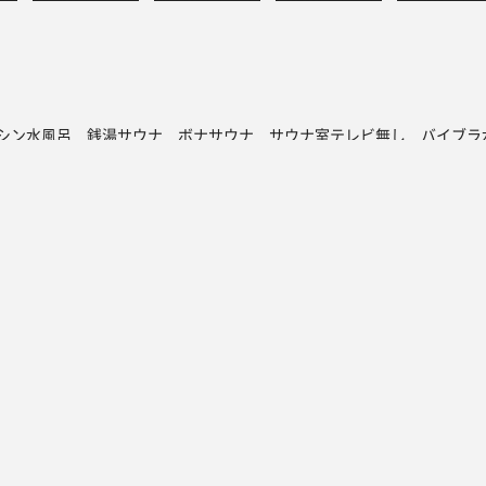
シン水風呂
銭湯サウナ
ボナサウナ
サウナ室テレビ無し
バイブラ
が水風呂
プライベートサウナ
トントゥ
読みもの
トントゥ抽選会
マガジン
トントゥとは
アドベントカレン
当選発表
アドベントカレン