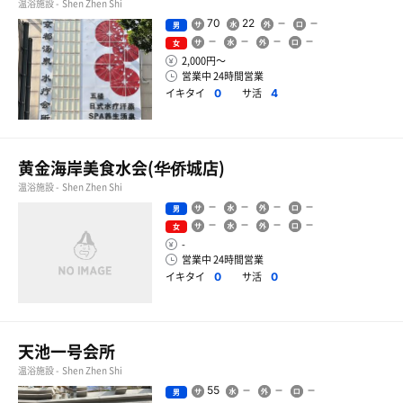
温浴施設 - Shen Zhen Shi
70
22
男
女
2,000円〜
営業中 24時間営業
イキタイ
サ活
0
4
黄金海岸美食水会(华侨城店)
温浴施設 - Shen Zhen Shi
男
女
-
営業中 24時間営業
イキタイ
サ活
0
0
天池一号会所
温浴施設 - Shen Zhen Shi
55
男