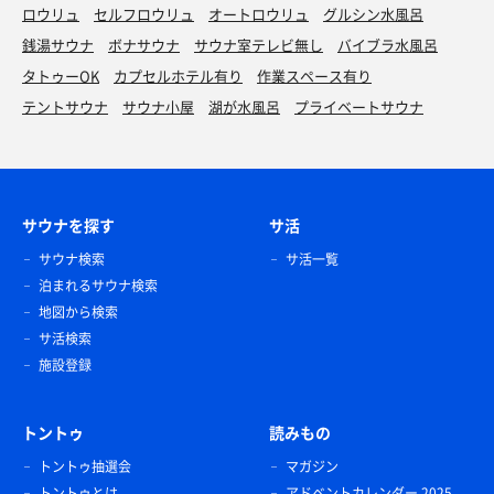
ロウリュ
セルフロウリュ
オートロウリュ
グルシン水風呂
銭湯サウナ
ボナサウナ
サウナ室テレビ無し
バイブラ水風呂
タトゥーOK
カプセルホテル有り
作業スペース有り
テントサウナ
サウナ小屋
湖が水風呂
プライベートサウナ
サウナを探す
サ活
サウナ検索
サ活一覧
泊まれるサウナ検索
地図から検索
サ活検索
施設登録
トントゥ
読みもの
トントゥ抽選会
マガジン
トントゥとは
アドベントカレンダー 2025