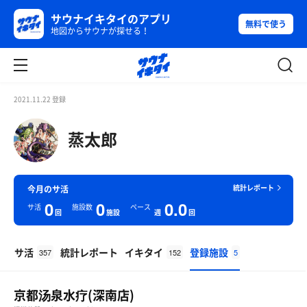
サウナイキタイのアプリ
無料で使う
地図からサウナが探せる！
2021.11.22 登録
蒸太郎
統計レポート
今月のサ活
0
0
0.0
サ活
施設数
ペース
回
施設
週
回
サ活
統計レポート
イキタイ
登録施設
357
152
5
京都汤泉水疗(深南店)