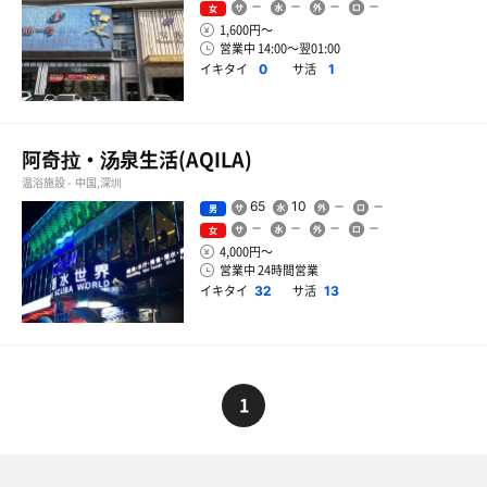
女
1,600円〜
営業中 14:00〜翌01:00
イキタイ
サ活
0
1
阿奇拉・汤泉生活(AQILA)
温浴施設 - 中国,深圳
65
10
男
女
4,000円〜
営業中 24時間営業
イキタイ
サ活
32
13
1