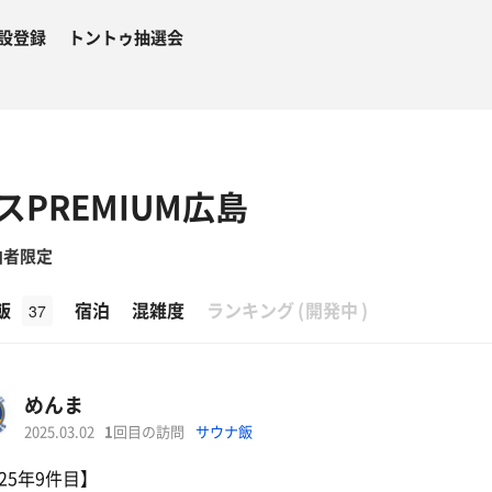
設登録
トントゥ抽選会
PREMIUM広島
泊者限定
β
飯
宿泊
混雑度
ランキング
(
開発中
)
37
めんま
2025.03.02
1
回目の訪問
サウナ飯
025年9件目】