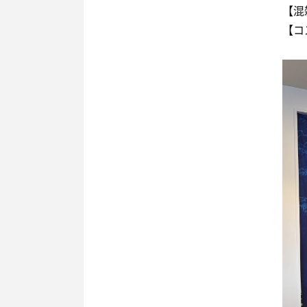
【混
【コ