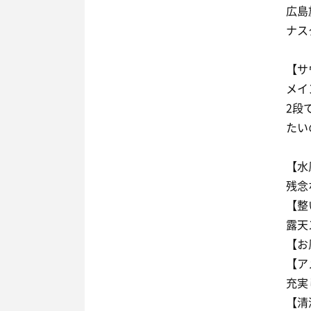
広島
ナス
【サ
メイ
2段
たい
【水
残念
【整
露天
【お
【ア
充実
【清