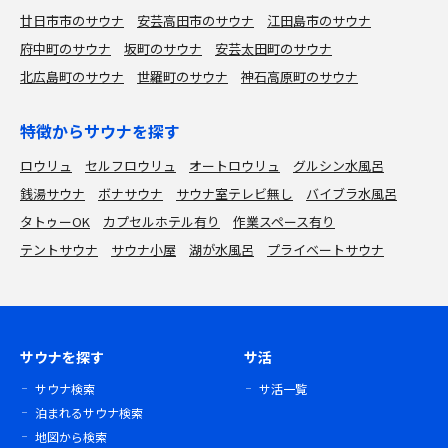
廿日市市のサウナ
安芸高田市のサウナ
江田島市のサウナ
府中町のサウナ
坂町のサウナ
安芸太田町のサウナ
北広島町のサウナ
世羅町のサウナ
神石高原町のサウナ
特徴からサウナを探す
ロウリュ
セルフロウリュ
オートロウリュ
グルシン水風呂
銭湯サウナ
ボナサウナ
サウナ室テレビ無し
バイブラ水風呂
タトゥーOK
カプセルホテル有り
作業スペース有り
テントサウナ
サウナ小屋
湖が水風呂
プライベートサウナ
サウナを探す
サ活
サウナ検索
サ活一覧
泊まれるサウナ検索
地図から検索