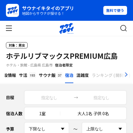
サウナイキタイのアプリ
無料で使う
地図からサウナが探せる！
対象：男女
ホテルリブマックスPREMIUM広島
ホテル・旅館 - 広島県 広島市
宿泊者限定
β
施設情報
サ活
サウナ飯
宿泊
混雑度
ランキング
(
開発中
)
193
37
日程
→
宿泊人数
1室
大人1名 子供 0名
予算
〜