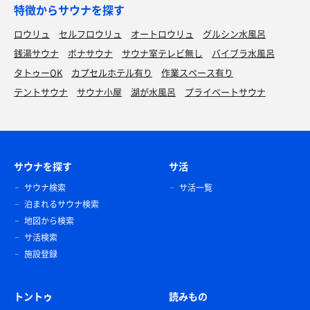
特徴からサウナを探す
ロウリュ
セルフロウリュ
オートロウリュ
グルシン水風呂
銭湯サウナ
ボナサウナ
サウナ室テレビ無し
バイブラ水風呂
タトゥーOK
カプセルホテル有り
作業スペース有り
テントサウナ
サウナ小屋
湖が水風呂
プライベートサウナ
サウナを探す
サ活
サウナ検索
サ活一覧
泊まれるサウナ検索
地図から検索
サ活検索
施設登録
トントゥ
読みもの