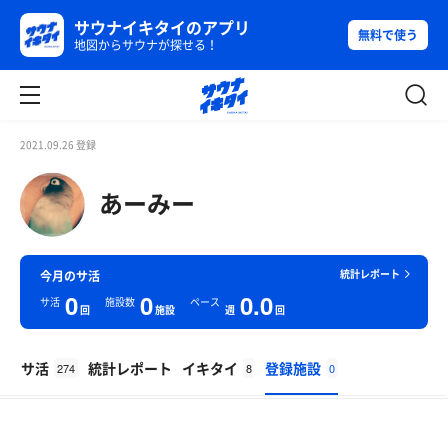
サウナイキタイのアプリ
無料で使う
地図からサウナが探せる！
2021.09.26 登録
あーみー
統計レポート
今月のサ活
0
0
0.0
サ活
施設数
ペース
回
施設
週
回
サ活
統計レポート
イキタイ
登録施設
274
8
0