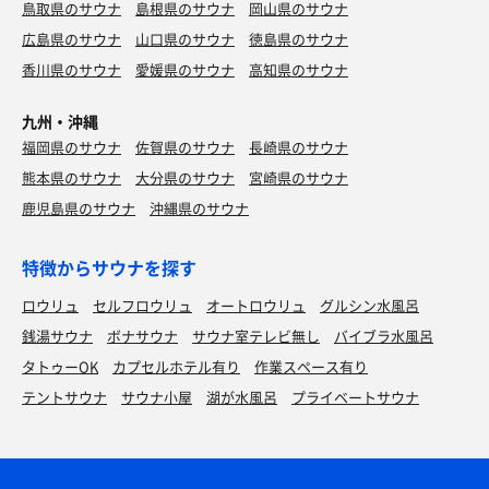
鳥取県のサウナ
島根県のサウナ
岡山県のサウナ
広島県のサウナ
山口県のサウナ
徳島県のサウナ
香川県のサウナ
愛媛県のサウナ
高知県のサウナ
九州・沖縄
福岡県のサウナ
佐賀県のサウナ
長崎県のサウナ
熊本県のサウナ
大分県のサウナ
宮崎県のサウナ
鹿児島県のサウナ
沖縄県のサウナ
特徴からサウナを探す
ロウリュ
セルフロウリュ
オートロウリュ
グルシン水風呂
銭湯サウナ
ボナサウナ
サウナ室テレビ無し
バイブラ水風呂
タトゥーOK
カプセルホテル有り
作業スペース有り
テントサウナ
サウナ小屋
湖が水風呂
プライベートサウナ