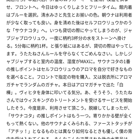
せ、フロントへ。今日はゆっくりしようとフリータイム。館内着
はブルーを選択。清水みさと先生とお揃いの色。朝ウナは利用者
が少なく取っても良い。身を清めた後はセルフロウリュウかのう
な「サウナコタ」へ。いつも貸切の際にやってしまうのが、ジャ
ブジャブロウリュウ。一度に柄杓3杯分の水をストーンへ掛け
る。5分毎に柄杓1杯。と張り紙にはあるが、貸切の際はやってし
ます。うたたねさんルールを守らなくてごめんなさい。しかしジ
ャブジャブすると室内の温度、湿度がMAXに。サウナコタの1番
の推しポイントはセルフロウリュウのアロマを自分で好きなもの
を選べること。フロントで指定の物を購入、又は脱衣所にアロマ
ガチャでランダムのガチャ。本日はアロマガチャで出た「白
樺」。ヴィヒタを身体に叩いてる気分。あ、そうそう、うたたね
さんではウィスキングのトリートメントを受けるサービスを開始
したそう。今度是非、利用させて頂こう。脱線してしまったが、
「サウナコタ」の推しポイントはもう一つ。寄りかかる壁が全く
もって熱くない。他のサウナよくみられる、ファーストタッチが
「アチッ！」となるものとは異なり如何なるときも優しく僕の背
中を受け入れてくれる。そんなこんなで蒸された後の水風呂は、