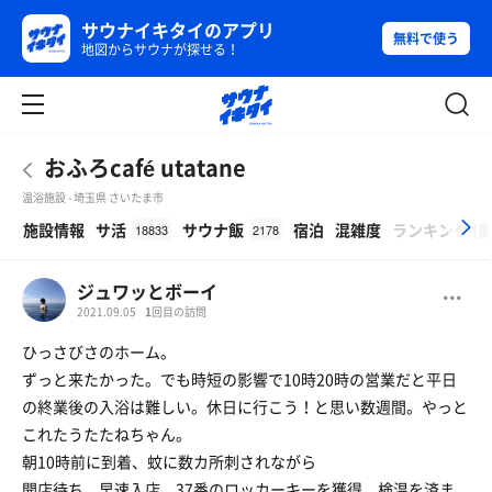
サウナイキタイのアプリ
無料で使う
地図からサウナが探せる！
おふろcafé utatane
温浴施設 - 埼玉県 さいたま市
β
施設情報
サ活
サウナ飯
宿泊
混雑度
ランキング
(
18833
2178
ジュワッとボーイ
2021.09.05
1
回目の訪問
ひっさびさのホーム。
ずっと来たかった。でも時短の影響で10時20時の営業だと平日
の終業後の入浴は難しい。休日に行こう！と思い数週間。やっと
これたうたたねちゃん。
朝10時前に到着、蚊に数カ所刺されながら
開店待ち。早速入店、37番のロッカーキーを獲得。検温を済ま