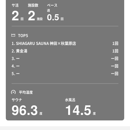
サ活
施設数
ペース
2
2
週
0.5
回
施設
回
TOP5
1. SHIAGARU SAUNA 神田×秋葉原店
1回
2. 黄金湯
1回
3. ー
ー回
4. ー
ー回
5. ー
ー回
平均温度
サウナ
水風呂
96.3
14.5
度
度