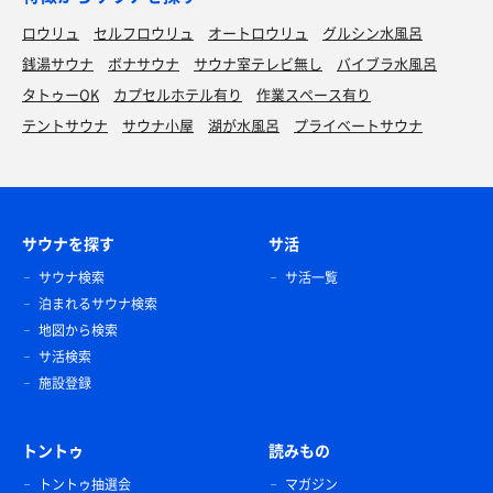
ロウリュ
セルフロウリュ
オートロウリュ
グルシン水風呂
銭湯サウナ
ボナサウナ
サウナ室テレビ無し
バイブラ水風呂
タトゥーOK
カプセルホテル有り
作業スペース有り
テントサウナ
サウナ小屋
湖が水風呂
プライベートサウナ
サウナを探す
サ活
サウナ検索
サ活一覧
泊まれるサウナ検索
地図から検索
サ活検索
施設登録
トントゥ
読みもの
トントゥ抽選会
マガジン