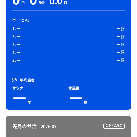
0.0
回
施設
回
TOP5
1. ー
ー回
2. ー
ー回
3. ー
ー回
4. ー
ー回
5. ー
ー回
平均温度
サウナ
水風呂
ー
ー
度
度
先月のサ活
- 2026.07 -
公開サ活限定