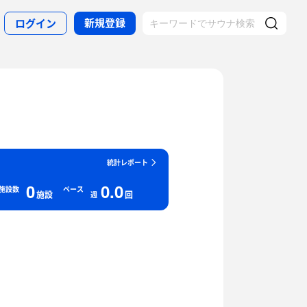
新規登録
ログイン
統計レポート
0
0.0
施設数
ペース
施設
回
週