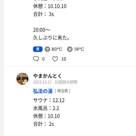
休憩：10.10.10
合計： 3s
20:00〜
久しぶりに来た。
男
80℃
18℃
0
10
やまかんとく
2023.12.17
32回目の訪問
弘法の湯
[ 埼玉県 ]
サウナ：12.12
水風呂：2.2
休憩：10.10
合計： 2s