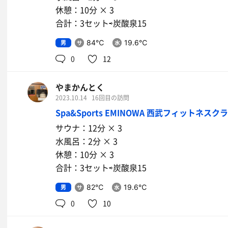
休憩：10分 × 3
合計：3セット⇨炭酸泉15
男
84℃
19.6℃
0
12
やまかんとく
2023.10.14
16回目の訪問
Spa&Sports EMINOWA 西武フィットネスク
サウナ：12分 × 3
水風呂：2分 × 3
休憩：10分 × 3
合計：3セット⇨炭酸泉15
男
82℃
19.6℃
0
10