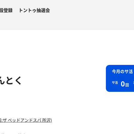
設登録
トントゥ抽選会
今月のサ活
んとく
0
サ活
回
:ザ ベッドアンドスパ 所沢)