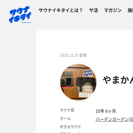
サウナイキタイとは？
サ活
マガジン
施
2020.11.15 登録
やまか
サウナ歴
10年 6ヶ月
ホーム
バーデンガーデン(旧
好きなサウナ