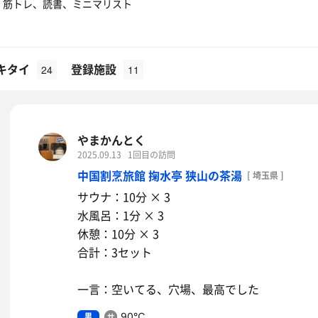
、筋トレ、読書、ミニマリスト
キタイ
登録施設
24
11
やまかんとく
2025.09.13
1回目の訪問
中国割烹旅館 掬水亭 狭山の茶湯
[ 埼玉県 ]
サウナ：10分 × 3
水風呂：1分 × 3
休憩：10分 × 3
合計：3セット
一言：空いてる、穴場、最高でした
男
90℃