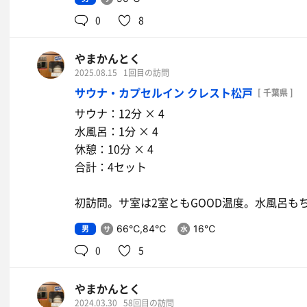
0
8
やまかんとく
2025.08.15
1回目の訪問
サウナ・カプセルイン クレスト松戸
[ 千葉県 ]
サウナ：12分 × 4
水風呂：1分 × 4
休憩：10分 × 4
合計：4セット
初訪問。サ室は2室ともGOOD温度。水風呂も
男
66℃,84℃
16℃
0
5
やまかんとく
2024.03.30
58回目の訪問