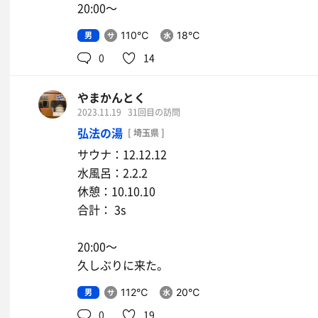
20:00〜
男
110℃
18℃
0
14
やまかんとく
2023.11.19
31回目の訪問
弘法の湯
[ 埼玉県 ]
サウナ：12.12.12
水風呂：2.2.2
休憩：10.10.10
合計： 3s
20:00〜
久しぶりに来た。
男
112℃
20℃
0
19