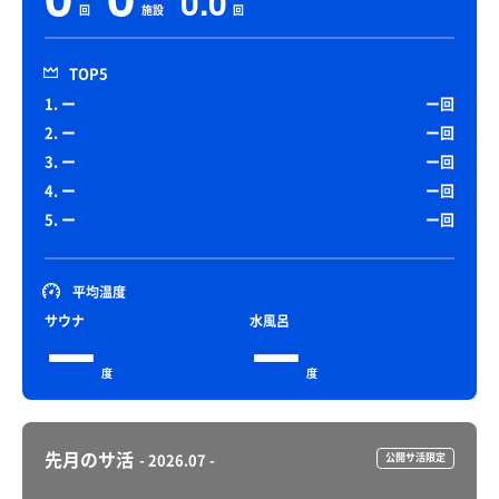
0.0
回
施設
回
TOP5
1. ー
ー回
2. ー
ー回
3. ー
ー回
4. ー
ー回
5. ー
ー回
平均温度
サウナ
水風呂
ー
ー
度
度
先月のサ活
- 2026.07 -
公開サ活限定