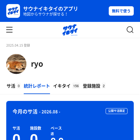
サウナイキタイのアプリ
無料で使う
地図からサウナが探せる！
2025.04.15 登録
ryo
サ活
統計レポート
イキタイ
登録施設
0
156
2
今月のサ活
- 2026.08 -
公開サ活限定
サ活
施設数
ペース
0
0
週