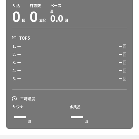
サ活
施設数
ペース
0
0
週
0.0
回
施設
回
TOP5
1. ー
ー回
2. ー
ー回
3. ー
ー回
4. ー
ー回
5. ー
ー回
平均温度
サウナ
水風呂
ー
ー
度
度