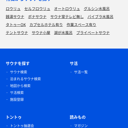
ロウリュ
セルフロウリュ
オートロウリュ
グルシン水風呂
銭湯サウナ
ボナサウナ
サウナ室テレビ無し
バイブラ水風呂
タトゥーOK
カプセルホテル有り
作業スペース有り
テントサウナ
サウナ小屋
湖が水風呂
プライベートサウナ
サウナを探す
サ活
サウナ検索
サ活一覧
泊まれるサウナ検索
地図から検索
サ活検索
施設登録
トントゥ
読みもの
トントゥ抽選会
マガジン