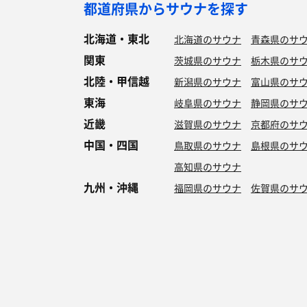
都道府県からサウナを探す
北海道・東北
北海道のサウナ
青森県のサ
関東
茨城県のサウナ
栃木県のサ
北陸・甲信越
新潟県のサウナ
富山県のサ
東海
岐阜県のサウナ
静岡県のサ
近畿
滋賀県のサウナ
京都府のサ
中国・四国
鳥取県のサウナ
島根県のサ
高知県のサウナ
九州・沖縄
福岡県のサウナ
佐賀県のサ
特徴からサウナを探す
ロウリュ
セルフロウリュ
オートロウリュ
グル
作業スペース有り
テントサウナ
サウナ小屋
湖