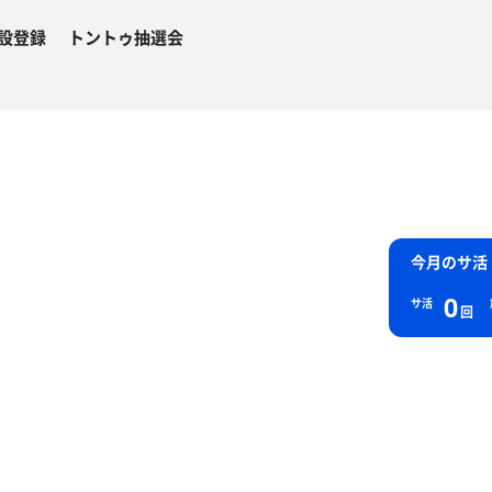
設登録
トントゥ抽選会
今月のサ活
0
サ活
回