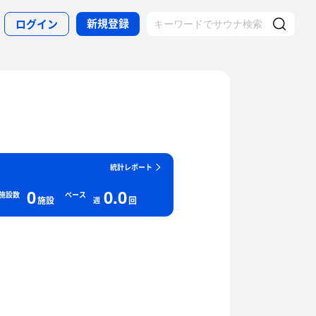
新規登録
ログイン
統計レポート
0
0.0
施設数
ペース
施設
回
週