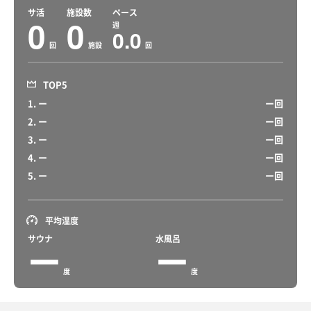
サ活
施設数
ペース
0
0
週
0.0
回
施設
回
TOP5
1. ー
ー回
2. ー
ー回
3. ー
ー回
4. ー
ー回
5. ー
ー回
平均温度
サウナ
水風呂
ー
ー
度
度