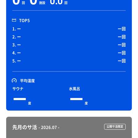
0.0
回
施設
回
TOP5
1. ー
ー回
2. ー
ー回
3. ー
ー回
4. ー
ー回
5. ー
ー回
平均温度
サウナ
水風呂
ー
ー
度
度
先月のサ活
- 2026.07 -
公開サ活限定