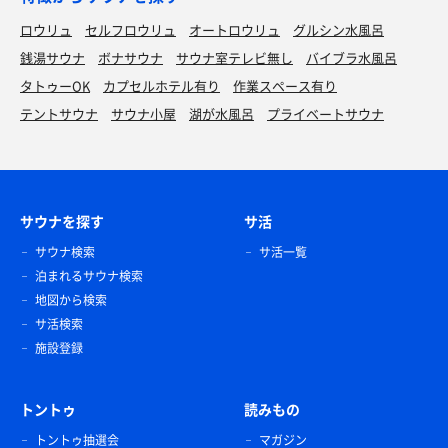
ロウリュ
セルフロウリュ
オートロウリュ
グルシン水風呂
銭湯サウナ
ボナサウナ
サウナ室テレビ無し
バイブラ水風呂
タトゥーOK
カプセルホテル有り
作業スペース有り
テントサウナ
サウナ小屋
湖が水風呂
プライベートサウナ
サウナを探す
サ活
サウナ検索
サ活一覧
泊まれるサウナ検索
地図から検索
サ活検索
施設登録
トントゥ
読みもの
トントゥ抽選会
マガジン