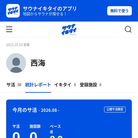
サウナイキタイのアプリ
無料で使う
地図からサウナが探せる！
2023.10.22 登録
西海
サ活
統計レポート
イキタイ
登録施設
32
3
0
今月のサ活
- 2026.08 -
公開サ活限定
サ活
施設数
ペース
0
0
週