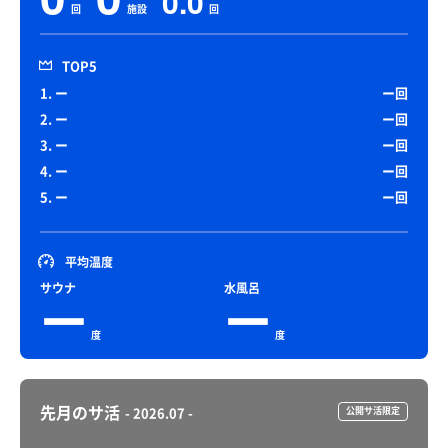
0.0
回
施設
回
TOP5
1. ー
ー回
2. ー
ー回
3. ー
ー回
4. ー
ー回
5. ー
ー回
平均温度
サウナ
水風呂
ー
ー
度
度
先月のサ活
- 2026.07 -
公開サ活限定