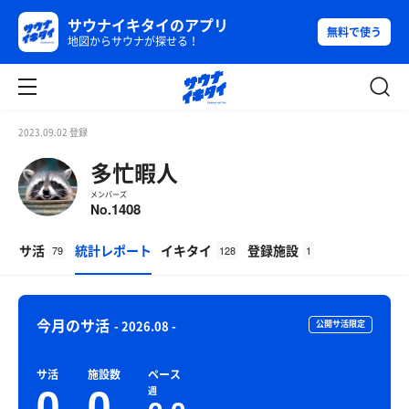
サウナイキタイのアプリ
無料で使う
地図からサウナが探せる！
2023.09.02 登録
多忙暇人
メンバーズ
1408
No.
サ活
統計レポート
イキタイ
登録施設
79
128
1
今月のサ活
- 2026.08 -
公開サ活限定
サ活
施設数
ペース
0
0
週