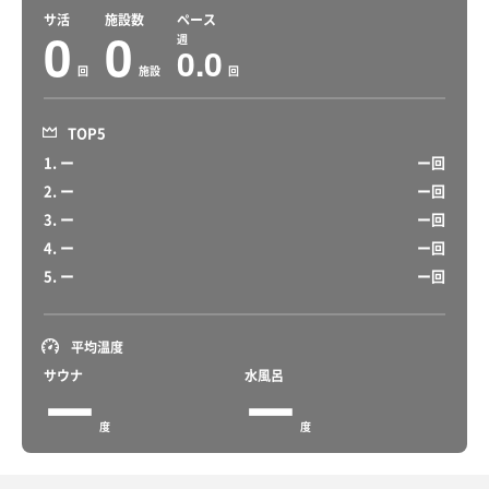
サ活
施設数
ペース
0
0
週
0.0
回
施設
回
TOP5
1. ー
ー回
2. ー
ー回
3. ー
ー回
4. ー
ー回
5. ー
ー回
平均温度
サウナ
水風呂
ー
ー
度
度