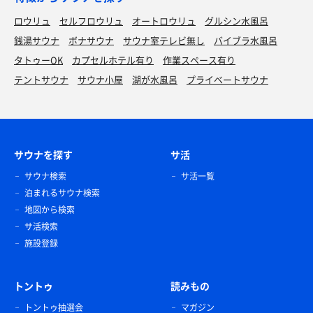
ロウリュ
セルフロウリュ
オートロウリュ
グルシン水風呂
銭湯サウナ
ボナサウナ
サウナ室テレビ無し
バイブラ水風呂
タトゥーOK
カプセルホテル有り
作業スペース有り
テントサウナ
サウナ小屋
湖が水風呂
プライベートサウナ
サウナを探す
サ活
サウナ検索
サ活一覧
泊まれるサウナ検索
地図から検索
サ活検索
施設登録
トントゥ
読みもの
トントゥ抽選会
マガジン