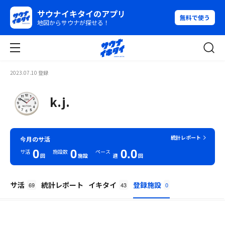
サウナイキタイのアプリ
無料で使う
地図からサウナが探せる！
2023.07.10 登録
k.j.
統計レポート
今月のサ活
0
0
0.0
サ活
施設数
ペース
回
施設
週
回
サ活
統計レポート
イキタイ
登録施設
69
43
0