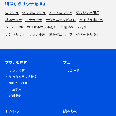
特徴からサウナを探す
ロウリュ
セルフロウリュ
オートロウリュ
グルシン水風呂
銭湯サウナ
ボナサウナ
サウナ室テレビ無し
バイブラ水風呂
タトゥーOK
カプセルホテル有り
作業スペース有り
テントサウナ
サウナ小屋
湖が水風呂
プライベートサウナ
サウナを探す
サ活
サウナ検索
サ活一覧
泊まれるサウナ検索
地図から検索
サ活検索
施設登録
トントゥ
読みもの