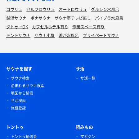
ロウリュ
セルフロウリュ
オートロウリュ
グルシン水風呂
銭湯サウナ
ボナサウナ
サウナ室テレビ無し
バイブラ水風呂
タトゥーOK
カプセルホテル有り
作業スペース有り
テントサウナ
サウナ小屋
湖が水風呂
プライベートサウナ
サウナを探す
サ活
サウナ検索
サ活一覧
泊まれるサウナ検索
地図から検索
サ活検索
施設登録
トントゥ
読みもの
トントゥ抽選会
マガジン