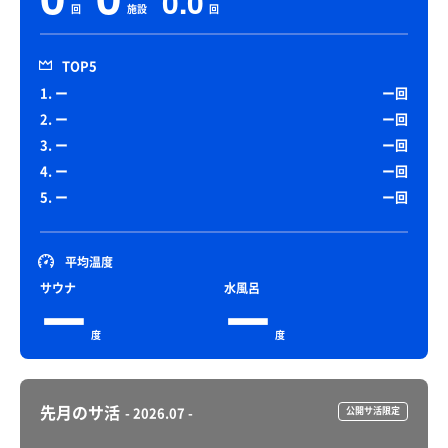
0.0
回
施設
回
TOP5
1. ー
ー回
2. ー
ー回
3. ー
ー回
4. ー
ー回
5. ー
ー回
平均温度
サウナ
水風呂
ー
ー
度
度
先月のサ活
- 2026.07 -
公開サ活限定