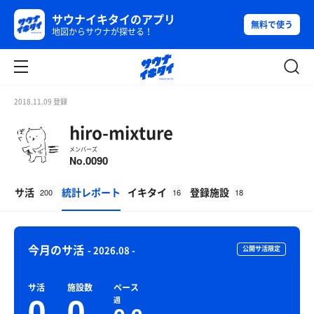
サウナイキタイのアプリ
無料で使う
地図からサウナが探せる！
2018.11.09 登録
hiro-mixture
メンバーズ
0090
No.
サ活
統計レポート
イキタイ
登録施設
200
16
18
今月のサ活
- 2026.08 -
公開サ活限定
サ活
施設数
ペース
0
0
週