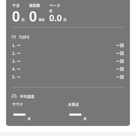
サ活
施設数
ペース
0
0
週
0.0
回
施設
回
TOP5
1. ー
ー回
2. ー
ー回
3. ー
ー回
4. ー
ー回
5. ー
ー回
平均温度
サウナ
水風呂
ー
ー
度
度