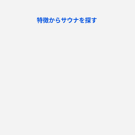
特徴からサウナを探す
ロウリュ
セルフロウリュ
オートロウリュ
グル
作業スペース有り
テントサウナ
サウナ小屋
湖
サウナを探す
サ活
サウナ検索
サ活一覧
泊まれるサウナ検索
地図から検索