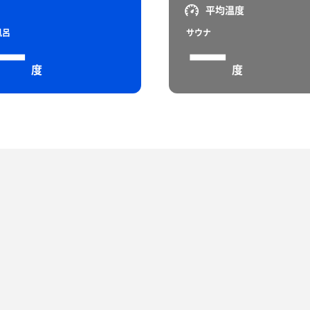
平均温度
風呂
サウナ
ー
ー
度
度