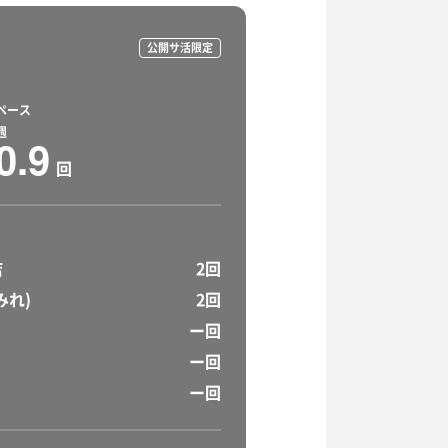
公開サ活限定
ペース
週
0.9
回
店
2回
みれ)
2回
ー回
ー回
ー回