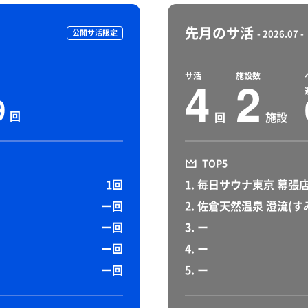
先月のサ活
公開サ活限定
- 2026.07 -
サ活
施設数
4
2
9
回
回
施設
TOP5
1回
1. 毎日サウナ東京 幕張
ー回
2. 佐倉天然温泉 澄流(す
ー回
3. ー
ー回
4. ー
ー回
5. ー