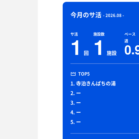
今月のサ活
- 2026.08 -
サ活
施設数
ペース
1
1
週
0.
回
施設
TOP5
1. 寺泊きんぱちの湯
2. ー
3. ー
4. ー
5. ー