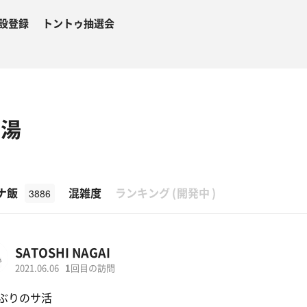
設登録
トントゥ抽選会
の湯
β
ナ飯
混雑度
ランキング
(
開発中
)
3886
SATOSHI NAGAI
2021.06.06
1
回目の訪問
ぶりのサ活