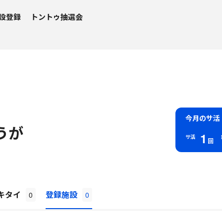
設登録
トントゥ抽選会
今月のサ活
うが
1
サ活
回
キタイ
登録施設
0
0