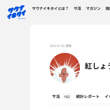
サウナイキタイとは？
サ活
マガジン
施
2022.07.01 登録
紅しょ
サ活
統計レポート
イ
162