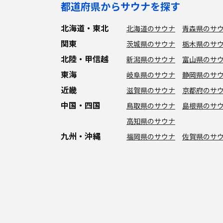
都道府県からサウナを探す
北海道・東北
北海道のサウナ
青森県のサ
関東
茨城県のサウナ
栃木県のサ
北陸・甲信越
新潟県のサウナ
富山県のサ
東海
岐阜県のサウナ
静岡県のサ
近畿
滋賀県のサウナ
京都府のサ
中国・四国
鳥取県のサウナ
島根県のサ
高知県のサウナ
九州・沖縄
福岡県のサウナ
佐賀県のサ
特徴からサウナを探す
ロウリュ
セルフロウリュ
オートロウリュ
グル
作業スペース有り
テントサウナ
サウナ小屋
湖