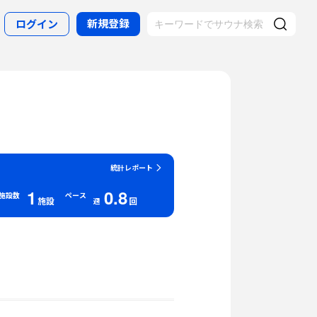
新規登録
ログイン
統計レポート
1
0.8
施設数
ペース
施設
回
週